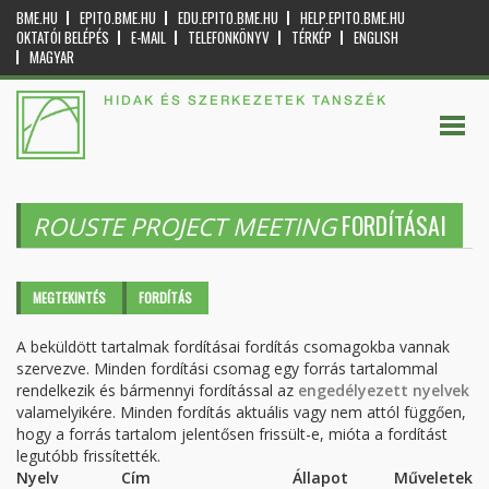
BME.HU
EPITO.BME.HU
EDU.EPITO.BME.HU
HELP.EPITO.BME.HU
OKTATÓI BELÉPÉS
E-MAIL
TELEFONKÖNYV
TÉRKÉP
ENGLISH
MAGYAR
HIDAK ÉS SZERKEZETEK TANSZÉK
FORDÍTÁSAI
ROUSTE PROJECT MEETING
Elsődleges fülek
MEGTEKINTÉS
FORDÍTÁS
(AKTÍV
FÜL)
A beküldött tartalmak fordításai fordítás csomagokba vannak
szervezve. Minden fordítási csomag egy forrás tartalommal
rendelkezik és bármennyi fordítással az
engedélyezett nyelvek
valamelyikére. Minden fordítás aktuális vagy nem attól függően,
hogy a forrás tartalom jelentősen frissült-e, mióta a fordítást
legutóbb frissítették.
Nyelv
Cím
Állapot
Műveletek