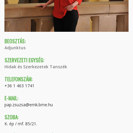
BEOSZTÁS:
Adjunktus
SZERVEZETI EGYSÉG:
Hidak és Szerkezetek Tanszék
TELEFONSZÁM:
+36 1 463 1741
E-MAIL:
pap.zsuzsa@emk.bme.hu
SZOBA:
K. ép / mf. 85/21.