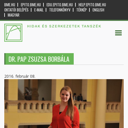
BME.HU
EPITO.BME.HU
EDU.EPITO.BME.HU
HELP.EPITO.BME.HU
OKTATÓI BELÉPÉS
E-MAIL
TELEFONKÖNYV
TÉRKÉP
ENGLISH
MAGYAR
HIDAK ÉS SZERKEZETEK TANSZÉK
DR. PAP ZSUZSA BORBÁLA
2016. február 08.