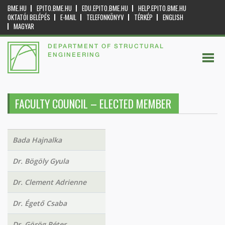
BME.HU
EPITO.BME.HU
EDU.EPITO.BME.HU
HELP.EPITO.BME.HU
OKTATÓI BELÉPÉS
E-MAIL
TELEFONKÖNYV
TÉRKÉP
ENGLISH
MAGYAR
DEPARTMENT OF STRUCTURAL
ENGINEERING
FACULTY COUNCIL – ELECTED MEMBER
Bada Hajnalka
Dr. Bögöly Gyula
Dr. Clement Adrienne
Dr. Égető Csaba
Dr. Görög Péter