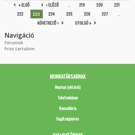
Oldalak
« ELSŐ
‹ ELŐZŐ
…
219
220
221
222
224
225
226
227
…
223
KÖVETKEZŐ ›
UTOLSÓ »
Navigáció
Fórumok
Friss tartalom
MUNKATÁRSAKNAK
Neptun (oktatói)
Telefonkönyv
Kancellária
Segítségkérés