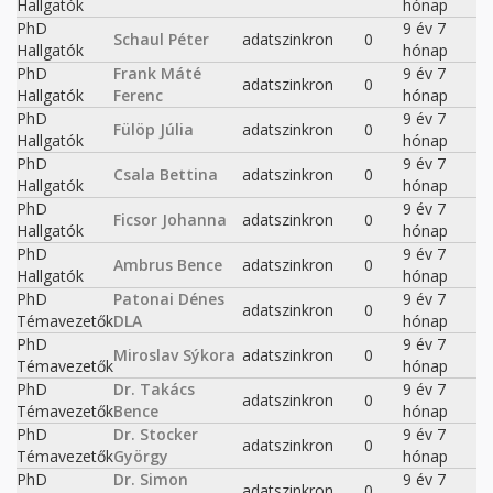
Hallgatók
hónap
PhD
9 év 7
Schaul Péter
adatszinkron
0
Hallgatók
hónap
PhD
Frank Máté
9 év 7
adatszinkron
0
Hallgatók
Ferenc
hónap
PhD
9 év 7
Fülöp Júlia
adatszinkron
0
Hallgatók
hónap
PhD
9 év 7
Csala Bettina
adatszinkron
0
Hallgatók
hónap
PhD
9 év 7
Ficsor Johanna
adatszinkron
0
Hallgatók
hónap
PhD
9 év 7
Ambrus Bence
adatszinkron
0
Hallgatók
hónap
PhD
Patonai Dénes
9 év 7
adatszinkron
0
Témavezetők
DLA
hónap
PhD
9 év 7
Miroslav Sýkora
adatszinkron
0
Témavezetők
hónap
PhD
Dr. Takács
9 év 7
adatszinkron
0
Témavezetők
Bence
hónap
PhD
Dr. Stocker
9 év 7
adatszinkron
0
Témavezetők
György
hónap
PhD
Dr. Simon
9 év 7
adatszinkron
0