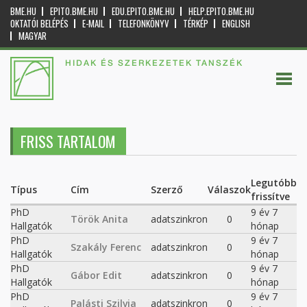
BME.HU
EPITO.BME.HU
EDU.EPITO.BME.HU
HELP.EPITO.BME.HU
OKTATÓI BELÉPÉS
E-MAIL
TELEFONKÖNYV
TÉRKÉP
ENGLISH
MAGYAR
HIDAK ÉS SZERKEZETEK TANSZÉK
FRISS TARTALOM
Legutóbb
Típus
Cím
Szerző
Válaszok
frissítve
PhD
9 év 7
Török Anita
adatszinkron
0
Hallgatók
hónap
PhD
9 év 7
Szakály Ferenc
adatszinkron
0
Hallgatók
hónap
PhD
9 év 7
Gábor Edit
adatszinkron
0
Hallgatók
hónap
PhD
9 év 7
Palásti Szilvia
adatszinkron
0