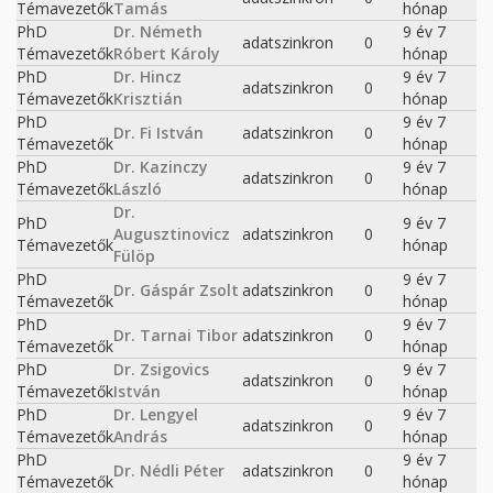
Témavezetők
Tamás
hónap
PhD
Dr. Németh
9 év 7
adatszinkron
0
Témavezetők
Róbert Károly
hónap
PhD
Dr. Hincz
9 év 7
adatszinkron
0
Témavezetők
Krisztián
hónap
PhD
9 év 7
Dr. Fi István
adatszinkron
0
Témavezetők
hónap
PhD
Dr. Kazinczy
9 év 7
adatszinkron
0
Témavezetők
László
hónap
Dr.
PhD
9 év 7
Augusztinovicz
adatszinkron
0
Témavezetők
hónap
Fülöp
PhD
9 év 7
Dr. Gáspár Zsolt
adatszinkron
0
Témavezetők
hónap
PhD
9 év 7
Dr. Tarnai Tibor
adatszinkron
0
Témavezetők
hónap
PhD
Dr. Zsigovics
9 év 7
adatszinkron
0
Témavezetők
István
hónap
PhD
Dr. Lengyel
9 év 7
adatszinkron
0
Témavezetők
András
hónap
PhD
9 év 7
Dr. Nédli Péter
adatszinkron
0
Témavezetők
hónap