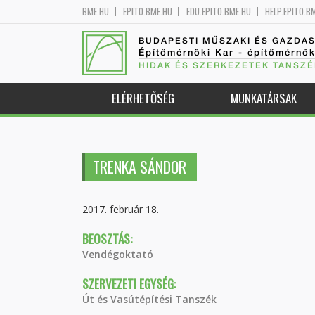
BME.HU
EPITO.BME.HU
EDU.EPITO.BME.HU
HELP.EPITO.B
BUDAPESTI MŰSZAKI ÉS GAZDA
Építőmérnöki Kar - építőmérnö
HIDAK ÉS SZERKEZETEK TANSZÉ
ELÉRHETŐSÉG
MUNKATÁRSAK
TRENKA SÁNDOR
2017. február 18.
BEOSZTÁS:
Vendégoktató
SZERVEZETI EGYSÉG:
Út és Vasútépítési Tanszék