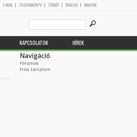
E-MAIL
TELEFONKÖNYV
TÉRKÉP
ENGLISH
MAGYAR
Search
Keresés űrlap
this
site
KAPCSOLATOK
HÍREK
Navigáció
Fórumok
Friss tartalom