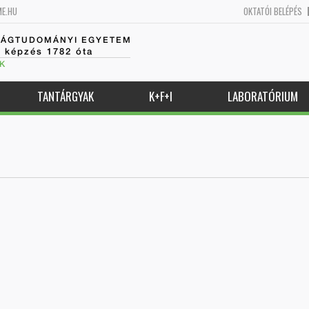
ME.HU
OKTATÓI BELÉPÉS
SÁGTUDOMÁNYI EGYETEM
k képzés 1782 óta
K
TANTÁRGYAK
K+F+I
LABORATÓRIUM