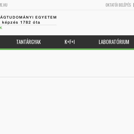
ME.HU
OKTATÓI BELÉPÉS
SÁGTUDOMÁNYI EGYETEM
k képzés 1782 óta
K
TANTÁRGYAK
K+F+I
LABORATÓRIUM