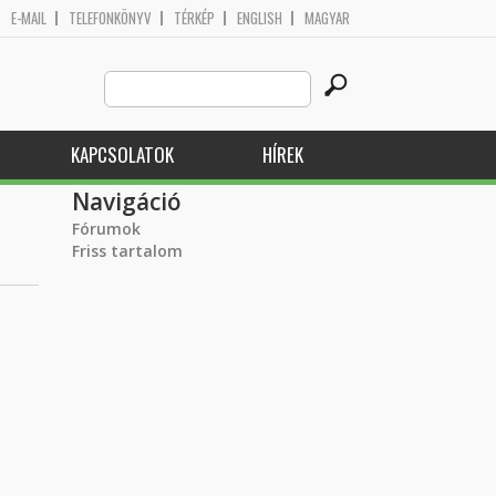
E-MAIL
TELEFONKÖNYV
TÉRKÉP
ENGLISH
MAGYAR
Search
Keresés űrlap
this
site
KAPCSOLATOK
HÍREK
Navigáció
Fórumok
Friss tartalom