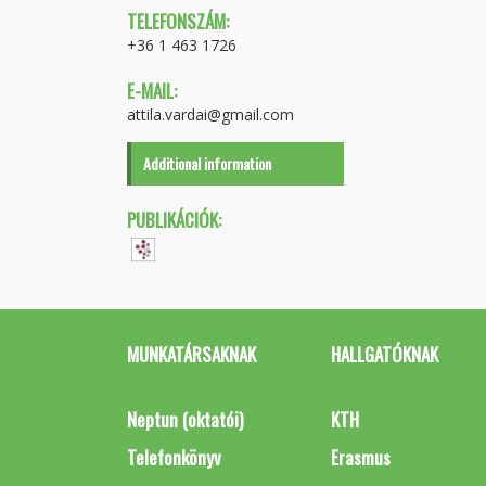
TELEFONSZÁM:
+36 1 463 1726
E-MAIL:
attila.vardai@gmail.com
Additional information
PUBLIKÁCIÓK:
MUNKATÁRSAKNAK
HALLGATÓKNAK
Neptun (oktatói)
KTH
Telefonkönyv
Erasmus