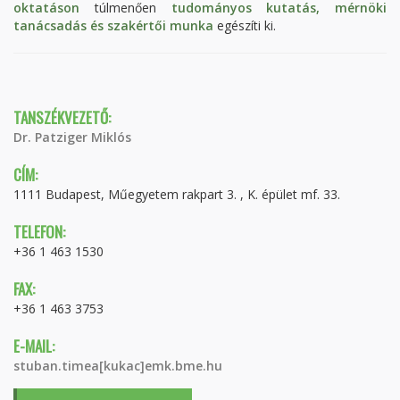
oktatáson
túlmenően
tudományos kutatás, mérnöki
tanácsadás és szakértői munka
egészíti ki.
TANSZÉKVEZETŐ:
Dr. Patziger Miklós
CÍM:
1111 Budapest, Műegyetem rakpart 3. , K. épület mf. 33.
TELEFON:
+36 1 463 1530
FAX:
+36 1 463 3753
E-MAIL:
stuban.timea[kukac]emk.bme.hu