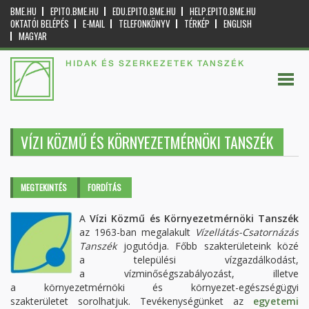
BME.HU
EPITO.BME.HU
EDU.EPITO.BME.HU
HELP.EPITO.BME.HU
OKTATÓI BELÉPÉS
E-MAIL
TELEFONKÖNYV
TÉRKÉP
ENGLISH
MAGYAR
HIDAK ÉS SZERKEZETEK TANSZÉK
VÍZI KÖZMŰ ÉS KÖRNYEZETMÉRNÖKI TANSZÉK
Elsődleges fülek
MEGTEKINTÉS
(AKTÍV
FORDÍTÁS
FÜL)
A
Vízi Közmű és Környezetmérnöki Tanszék
az 1963-ban megalakult
Vízellátás-Csatornázás
Tanszék
jogutódja. Főbb szakterületeink közé
a települési vízgazdálkodást,
a vízminőségszabályozást, illetve
a környezetmérnöki és környezet-egészségügyi
szakterületet sorolhatjuk. Tevékenységünket az
egyetemi