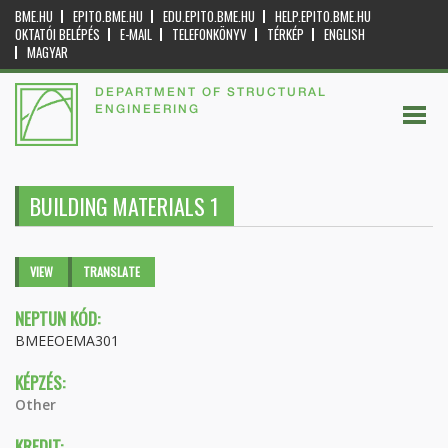
BME.HU
EPITO.BME.HU
EDU.EPITO.BME.HU
HELP.EPITO.BME.HU
OKTATÓI BELÉPÉS
E-MAIL
TELEFONKÖNYV
TÉRKÉP
ENGLISH
MAGYAR
DEPARTMENT OF STRUCTURAL
ENGINEERING
BUILDING MATERIALS 1
Primary tabs
VIEW
(ACTIVE
TRANSLATE
TAB)
NEPTUN KÓD:
BMEEOEMA301
KÉPZÉS:
Other
KREDIT: