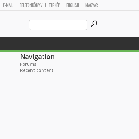
E-MAIL
TELEFONKÖNYV
TÉRKÉP
ENGLISH
MAGYAR
Search
Search form
this
site
Navigation
Forums
Recent content