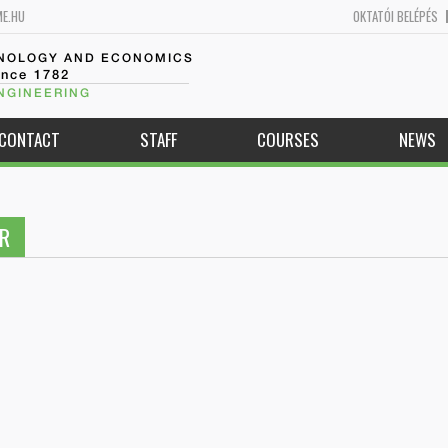
ME.HU
OKTATÓI BELÉPÉS
HNOLOGY AND ECONOMICS
ince 1782
NGINEERING
CONTACT
STAFF
COURSES
NEWS
R