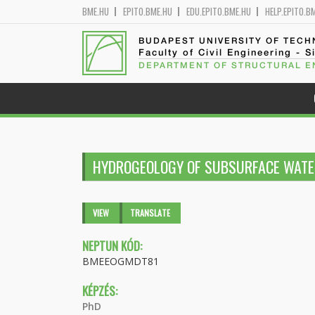
BME.HU
EPITO.BME.HU
EDU.EPITO.BME.HU
HELP.EPITO.B
BUDAPEST UNIVERSITY OF TEC
Faculty of Civil Engineering - S
DEPARTMENT OF STRUCTURAL E
HYDROGEOLOGY OF SUBSURFACE WATE
Primary tabs
VIEW
(ACTIVE
TRANSLATE
TAB)
NEPTUN KÓD:
BMEEOGMDT81
KÉPZÉS:
PhD