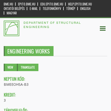
BME.HU
EPITO.BME.HU
EDU.EPITO.BME.HU
HELP.EPITO.BME.HU
OKTATÓI BELÉPÉS
E-MAIL
TELEFONKÖNYV
TÉRKÉP
ENGLISH
MAGYAR
DEPARTMENT OF STRUCTURAL
ENGINEERING
ENGINEERING WORKS
Primary tabs
VIEW
(ACTIVE
TRANSLATE
TAB)
NEPTUN KÓD:
BMEEOHSA-B3
KREDIT:
3
TÁRGYFELELŐS: