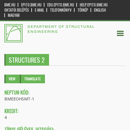
BME.HU
EPITO.BME.HU
EDU.EPITO.BME.HU
HELP.EPITO.BME.HU
OKTATÓI BELÉPÉS
E-MAIL
TELEFONKÖNYV
TÉRKÉP
ENGLISH
MAGYAR
DEPARTMENT OF STRUCTURAL
ENGINEERING
STRUCTURES 2
Primary tabs
VIEW
(ACTIVE
TRANSLATE
TAB)
NEPTUN KÓD:
BMEEOHSMT-1
KREDIT:
4
TÍPUS (FÉLÉVES, VIZSGÁS):