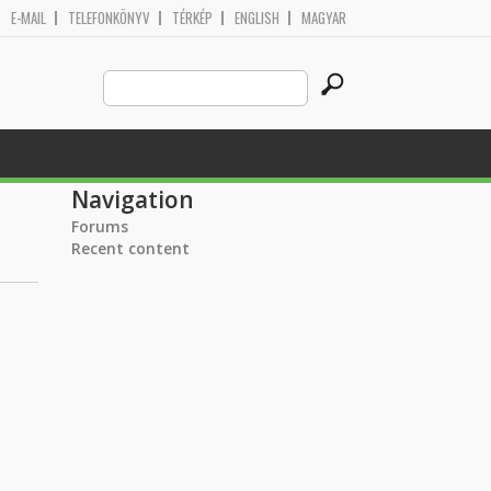
E-MAIL
TELEFONKÖNYV
TÉRKÉP
ENGLISH
MAGYAR
Search
Search form
this
site
Navigation
Forums
Recent content