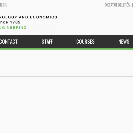
ME.HU
OKTATÓI BELÉPÉS
HNOLOGY AND ECONOMICS
ince 1782
NGINEERING
CONTACT
STAFF
COURSES
NEWS