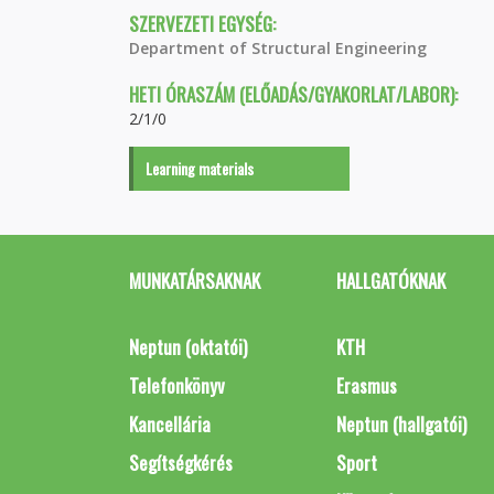
SZERVEZETI EGYSÉG:
Department of Structural Engineering
HETI ÓRASZÁM (ELŐADÁS/GYAKORLAT/LABOR):
2/1/0
Learning materials
MUNKATÁRSAKNAK
HALLGATÓKNAK
Neptun (oktatói)
KTH
Telefonkönyv
Erasmus
Kancellária
Neptun (hallgatói)
Segítségkérés
Sport