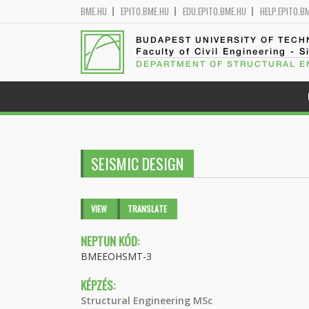
BME.HU
EPITO.BME.HU
EDU.EPITO.BME.HU
HELP.EPITO.B
BUDAPEST UNIVERSITY OF TEC
Faculty of Civil Engineering - S
DEPARTMENT OF STRUCTURAL E
SEISMIC DESIGN
Primary tabs
VIEW
(ACTIVE
TRANSLATE
TAB)
NEPTUN KÓD:
BMEEOHSMT-3
KÉPZÉS:
Structural Engineering MSc