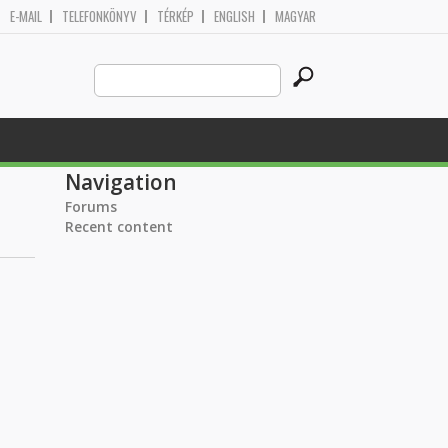
E-MAIL
TELEFONKÖNYV
TÉRKÉP
ENGLISH
MAGYAR
Search
Search form
this
site
Navigation
Forums
Recent content