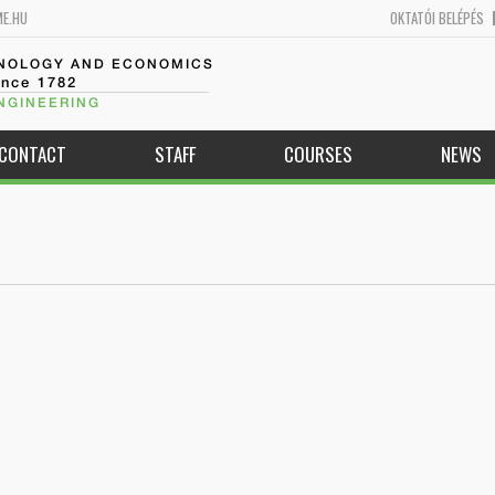
ME.HU
OKTATÓI BELÉPÉS
HNOLOGY AND ECONOMICS
ince 1782
NGINEERING
CONTACT
STAFF
COURSES
NEWS