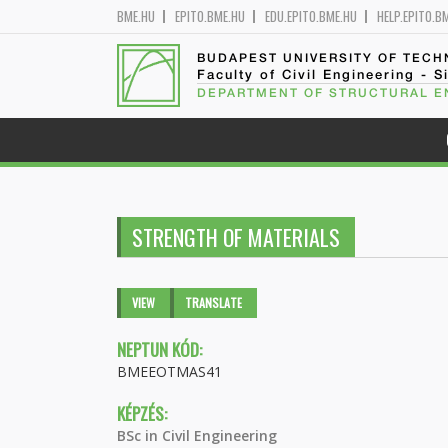
BME.HU
EPITO.BME.HU
EDU.EPITO.BME.HU
HELP.EPITO.B
BUDAPEST UNIVERSITY OF TEC
Faculty of Civil Engineering - S
DEPARTMENT OF STRUCTURAL E
STRENGTH OF MATERIALS
Primary tabs
VIEW
(ACTIVE
TRANSLATE
TAB)
NEPTUN KÓD:
BMEEOTMAS41
KÉPZÉS:
BSc in Civil Engineering