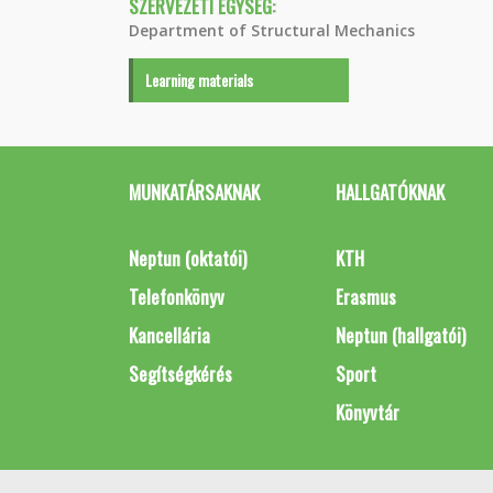
SZERVEZETI EGYSÉG:
Department of Structural Mechanics
Learning materials
MUNKATÁRSAKNAK
HALLGATÓKNAK
Neptun (oktatói)
KTH
Telefonkönyv
Erasmus
Kancellária
Neptun (hallgatói)
Segítségkérés
Sport
Könyvtár