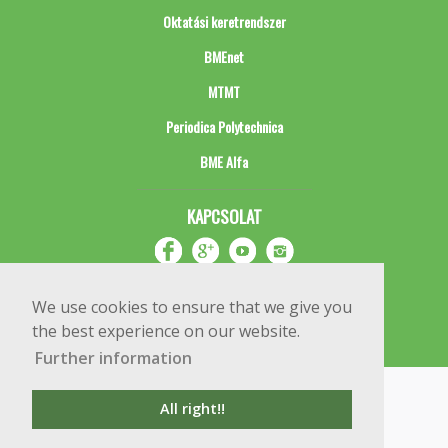
Oktatási keretrendszer
BMEnet
MTMT
Periodica Polytechnica
BME Alfa
KAPCSOLAT
We use cookies to ensure that we give you
the best experience on our website.
Further information
Impresszum
Copyright © 2020 BME Építőmérnöki Kar
All right!!
1111 Budapest, Műegyetem rkp. 3.
+36 1 463 3531