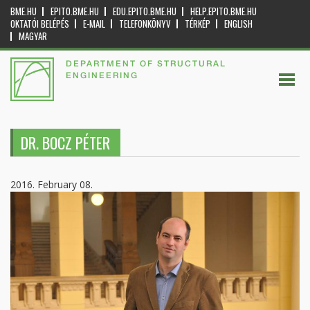
BME.HU
EPITO.BME.HU
EDU.EPITO.BME.HU
HELP.EPITO.BME.HU
OKTATÓI BELÉPÉS
E-MAIL
TELEFONKÖNYV
TÉRKÉP
ENGLISH
MAGYAR
DEPARTMENT OF STRUCTURAL
ENGINEERING
DR. BOCZ PÉTER
2016. February 08.