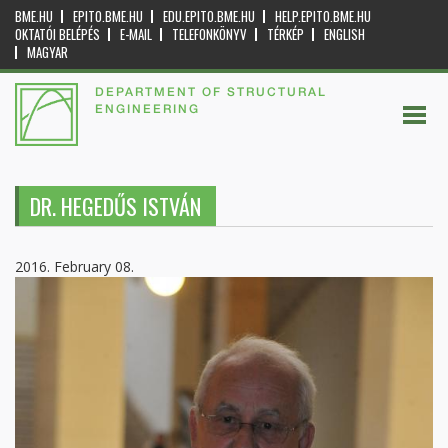
BME.HU
EPITO.BME.HU
EDU.EPITO.BME.HU
HELP.EPITO.BME.HU
OKTATÓI BELÉPÉS
E-MAIL
TELEFONKÖNYV
TÉRKÉP
ENGLISH
MAGYAR
DEPARTMENT OF STRUCTURAL
ENGINEERING
DR. HEGEDŰS ISTVÁN
2016. February 08.