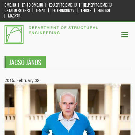
BME.HU
EPITO.BME.HU
EDU.EPITO.BME.HU
HELP.EPITO.BME.HU
OKTATÓI BELÉPÉS
E-MAIL
TELEFONKÖNYV
TÉRKÉP
ENGLISH
MAGYAR
DEPARTMENT OF STRUCTURAL
ENGINEERING
JACSÓ JÁNOS
2016. February 08.