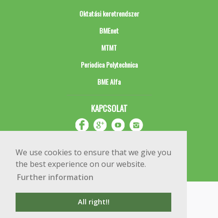
Oktatási keretrendszer
BMEnet
MTMT
Periodica Polytechnica
BME Alfa
KAPCSOLAT
We use cookies to ensure that we give you
the best experience on our website.
Further information
Impresszum
Copyright © 2020 BME Építőmérnöki Kar
All right!!
1111 Budapest, Műegyetem rkp. 3.
+36 1 463 3531