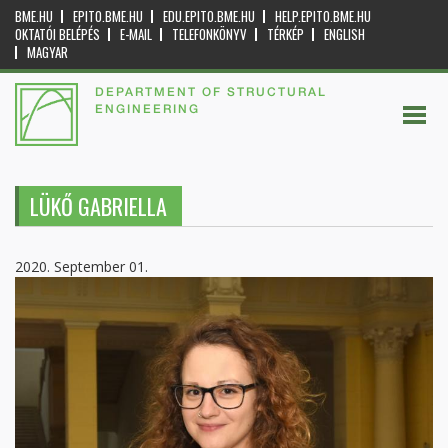
BME.HU
EPITO.BME.HU
EDU.EPITO.BME.HU
HELP.EPITO.BME.HU
OKTATÓI BELÉPÉS
E-MAIL
TELEFONKÖNYV
TÉRKÉP
ENGLISH
MAGYAR
DEPARTMENT OF STRUCTURAL
ENGINEERING
LÜKŐ GABRIELLA
2020. September 01.