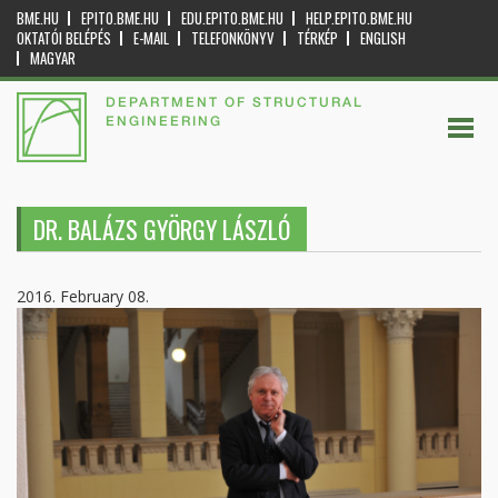
BME.HU
EPITO.BME.HU
EDU.EPITO.BME.HU
HELP.EPITO.BME.HU
OKTATÓI BELÉPÉS
E-MAIL
TELEFONKÖNYV
TÉRKÉP
ENGLISH
MAGYAR
DEPARTMENT OF STRUCTURAL
ENGINEERING
DR. BALÁZS GYÖRGY LÁSZLÓ
2016. February 08.