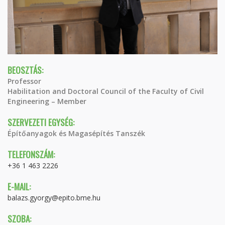
BEOSZTÁS:
Professor
Habilitation and Doctoral Council of the Faculty of Civil
Engineering – Member
SZERVEZETI EGYSÉG:
Építőanyagok és Magasépítés Tanszék
TELEFONSZÁM:
+36 1 463 2226
E-MAIL:
balazs.gyorgy@epito.bme.hu
SZOBA: