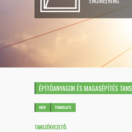
ENGINEERING
ÉPÍTŐANYAGOK ÉS MAGASÉPÍTÉS TANS
Primary tabs
VIEW
(ACTIVE
TRANSLATE
TAB)
TANSZÉKVEZETŐ: