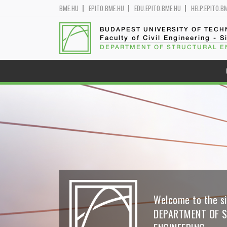
BME.HU
EPITO.BME.HU
EDU.EPITO.BME.HU
HELP.EPITO.B
BUDAPEST UNIVERSITY OF TEC
Faculty of Civil Engineering - S
DEPARTMENT OF STRUCTURAL E
Welcome to the si
DEPARTMENT OF 