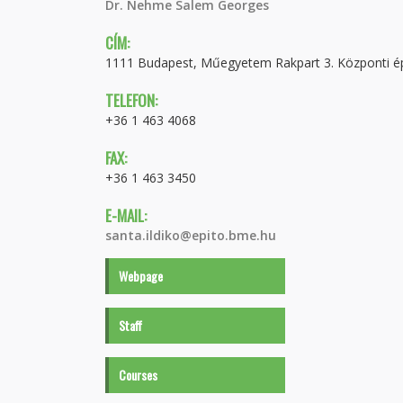
Dr. Nehme Salem Georges
CÍM:
1111 Budapest, Műegyetem Rakpart 3. Központi épü
TELEFON:
+36 1 463 4068
FAX:
+36 1 463 3450
E-MAIL:
santa.ildiko@epito.bme.hu
Webpage
Staff
Courses