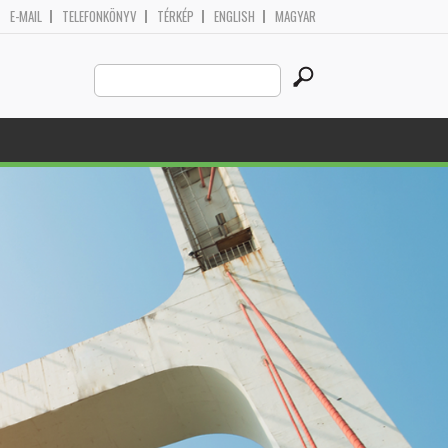
E-MAIL
TELEFONKÖNYV
TÉRKÉP
ENGLISH
MAGYAR
Search
Search form
this
site