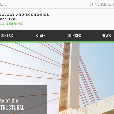
ME.HU
OKTATÓI BELÉPÉS
HNOLOGY AND ECONOMICS
ince 1782
NGINEERING
CONTACT
STAFF
COURSES
NEWS
te of the
STRUCTURAL