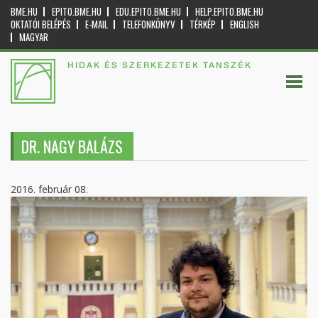
BME.HU
EPITO.BME.HU
EDU.EPITO.BME.HU
HELP.EPITO.BME.HU
OKTATÓI BELÉPÉS
E-MAIL
TELEFONKÖNYV
TÉRKÉP
ENGLISH
MAGYAR
HIDAK ÉS SZERKEZETEK TANSZÉK
DR. NAGY BALÁZS
2016. február 08.