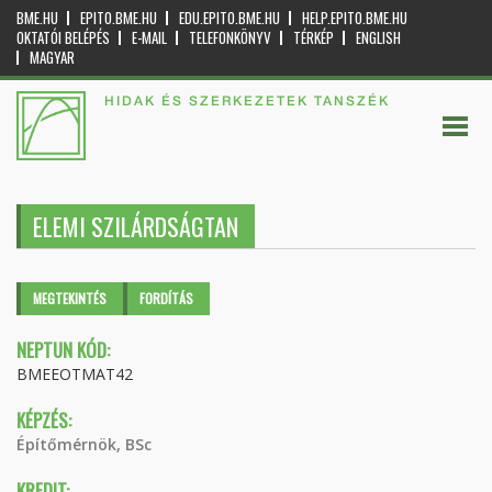
BME.HU
EPITO.BME.HU
EDU.EPITO.BME.HU
HELP.EPITO.BME.HU
OKTATÓI BELÉPÉS
E-MAIL
TELEFONKÖNYV
TÉRKÉP
ENGLISH
MAGYAR
HIDAK ÉS SZERKEZETEK TANSZÉK
ELEMI SZILÁRDSÁGTAN
Elsődleges fülek
MEGTEKINTÉS
(AKTÍV
FORDÍTÁS
FÜL)
NEPTUN KÓD:
BMEEOTMAT42
KÉPZÉS:
Építőmérnök, BSc
KREDIT: