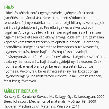
LEÍRÁS:
Síkbeli és térbeli tartók igénybevételei, igénybevételi ábrái
(ismétlés, általánosítás). Keresztmetszeti síkidomok
tehetetlenségi nyomatékai, tehetetlenségi főirányai. Az anyagok
szilárdsági tulajdonságai. Feszültségek és alakváltozások
fogalma. Anyagmodellek: a lineárisan rugalmas és a lineárisan
rugalmas-tökéletesen képlékeny anyag. Rúdelem, a rugalmasan
kapcsolt keresztmetszetekből felépített rúdmodell. Gerendák
normálfeszültségeinek számítása központos húzás/nyomás,
egyenes hajlítás, ferde hajlítás és hajlítással egyidejű
húzás/nyomás esetén. Gerendák nyírófeszültségeinek számítása
tiszta nyírás, csavarás, hajlítással egyidejű nyírás esetén. Csak
nyomásnak ellenálló anyagú keresztmetszetek külpontos
nyomása. Vékonyfalú keresztmetszetek nyírási középpontja.
Egyenestengelyű hajlított tartók elmozdulásai. Főfeszültségek,
feszültségi főirányok.
AJÁNLOTT IRODALOM:
Kaliszky S., Kurutzné Kovács M., Szilágyi Gy.: Szilárdságtan, 2000.
Beer, Johnston: Mechanics of materials. McGraw-Hill, 2009
Hibbeler: Mechanics of Materials. Pearson, 2011