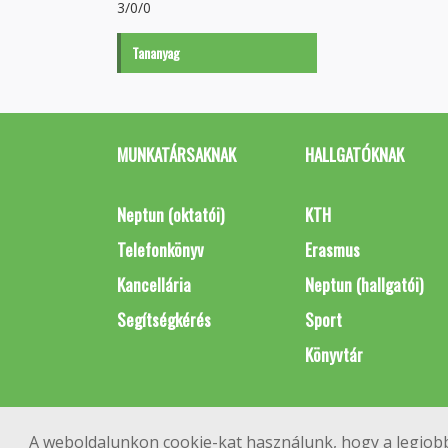
3/0/0
Tananyag
MUNKATÁRSAKNAK
HALLGATÓKNAK
Neptun (oktatói)
KTH
Telefonkönyv
Erasmus
Kancellária
Neptun (hallgatói)
Segítségkérés
Sport
Könyvtár
A weboldalunkon cookie-kat használunk, hogy a legjobb