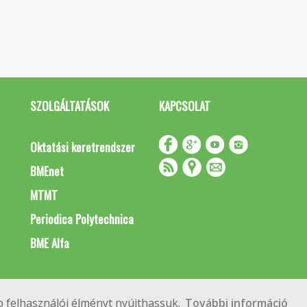
SZOLGÁLTATÁSOK
KAPCSOLAT
Oktatási keretrendszer
BMEnet
MTMT
Periodica Polytechnica
BME Alfa
Impresszum
Copyright © 2020 BME Építőmérnöki Kar
 felhasználói élményt nyújthassuk.
További információ