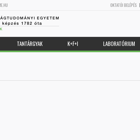
ME.HU
OKTATÓI BELÉPÉS
SÁGTUDOMÁNYI EGYETEM
k képzés 1782 óta
K
TANTÁRGYAK
K+F+I
LABORATÓRIUM