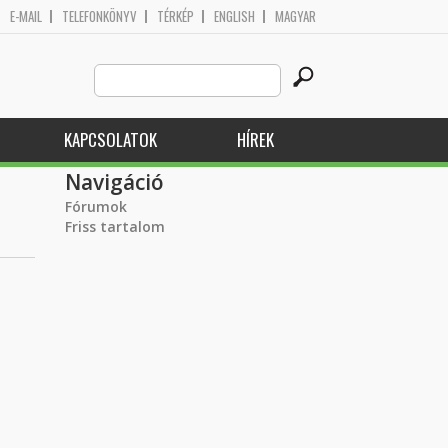
E-MAIL
TELEFONKÖNYV
TÉRKÉP
ENGLISH
MAGYAR
Search
Keresés űrlap
this
site
KAPCSOLATOK
HÍREK
Navigáció
Fórumok
Friss tartalom