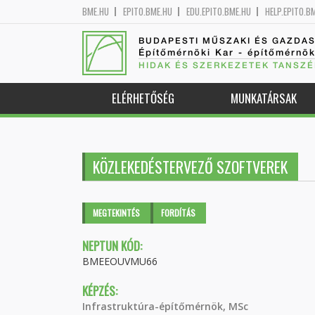
BME.HU
EPITO.BME.HU
EDU.EPITO.BME.HU
HELP.EPITO.B
BUDAPESTI MŰSZAKI ÉS GAZDA
Építőmérnöki Kar - építőmérnö
HIDAK ÉS SZERKEZETEK TANSZÉ
ELÉRHETŐSÉG
MUNKATÁRSAK
KÖZLEKEDÉSTERVEZŐ SZOFTVEREK
Elsődleges fülek
MEGTEKINTÉS
(AKTÍV
FORDÍTÁS
FÜL)
NEPTUN KÓD:
BMEEOUVMU66
KÉPZÉS:
Infrastruktúra-építőmérnök, MSc