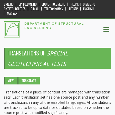
BME.HU
EPITO.BME.HU
EDU.EPITO.BME.HU
HELP.EPITO.BME.HU
OKTATÓI BELÉPÉS
E-MAIL
TELEFONKÖNYV
TÉRKÉP
ENGLISH
MAGYAR
DEPARTMENT OF STRUCTURAL
ENGINEERING
TRANSLATIONS OF
SPECIAL
GEOTECHNICAL TESTS
Primary tabs
VIEW
TRANSLATE
(ACTIVE
TAB)
Translations of a piece of content are managed with translation
sets. Each translation set has one source post and any number
of translations in any of the
enabled languages
. All translations
are tracked to be up to date or outdated based on whether the
source post was modified significantly.