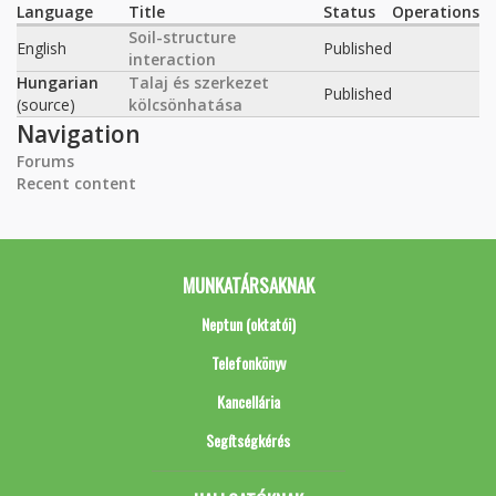
Language
Title
Status
Operations
Soil-structure
English
Published
interaction
Hungarian
Talaj és szerkezet
Published
(source)
kölcsönhatása
Navigation
Forums
Recent content
MUNKATÁRSAKNAK
Neptun (oktatói)
Telefonkönyv
Kancellária
Segítségkérés