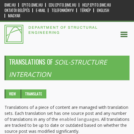
BME.HU
EPITO.BME.HU
EDU.EPITO.BME.HU
HELP.EPITO.BME.HU
OKTATÓI BELÉPÉS
E-MAIL
TELEFONKÖNYV
TÉRKÉP
ENGLISH
MAGYAR
DEPARTMENT OF STRUCTURAL
ENGINEERING
TRANSLATIONS OF
SOIL-STRUCTURE
INTERACTION
Primary tabs
VIEW
TRANSLATE
(ACTIVE
TAB)
Translations of a piece of content are managed with translation
sets. Each translation set has one source post and any number
of translations in any of the
enabled languages
. All translations
are tracked to be up to date or outdated based on whether the
source post was modified significantly.