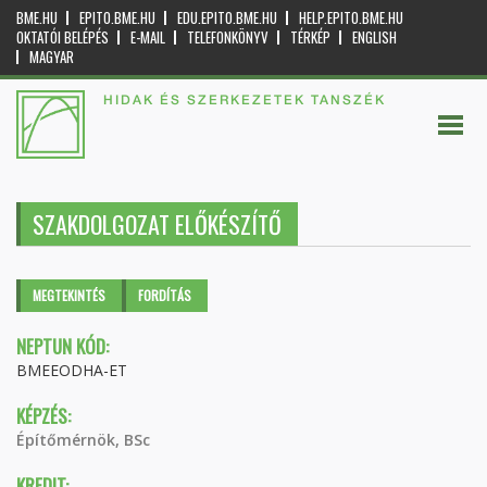
BME.HU
EPITO.BME.HU
EDU.EPITO.BME.HU
HELP.EPITO.BME.HU
OKTATÓI BELÉPÉS
E-MAIL
TELEFONKÖNYV
TÉRKÉP
ENGLISH
MAGYAR
HIDAK ÉS SZERKEZETEK TANSZÉK
SZAKDOLGOZAT ELŐKÉSZÍTŐ
Elsődleges fülek
MEGTEKINTÉS
(AKTÍV
FORDÍTÁS
FÜL)
NEPTUN KÓD:
BMEEODHA-ET
KÉPZÉS:
Építőmérnök, BSc
KREDIT: