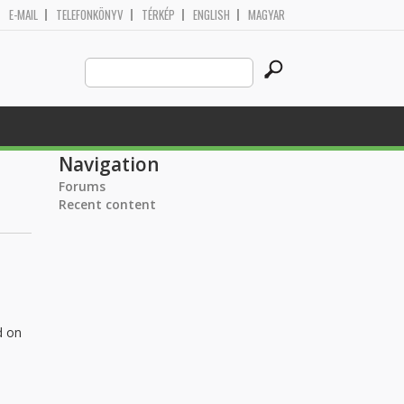
E-MAIL
TELEFONKÖNYV
TÉRKÉP
ENGLISH
MAGYAR
Search
Search form
this
site
Navigation
Forums
Recent content
d on