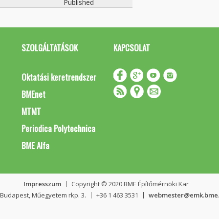
Published
SZOLGÁLTATÁSOK
KAPCSOLAT
Oktatási keretrendszer
BMEnet
MTMT
Periodica Polytechnica
BME Alfa
Impresszum
Copyright © 2020 BME Építőmérnöki Kar
 Budapest, Műegyetem rkp. 3.
+36 1 463 3531
webmester@emk.bme