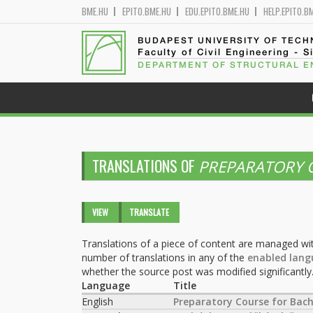
BME.HU
EPITO.BME.HU
EDU.EPITO.BME.HU
HELP.EPITO.B
BUDAPEST UNIVERSITY OF TEC
Faculty of Civil Engineering - S
DEPARTMENT OF STRUCTURAL E
TRANSLATIONS OF
PREPARATORY C
Primary tabs
VIEW
TRANSLATE
(ACTIVE
TAB)
Translations of a piece of content are managed wit
number of translations in any of the
enabled lang
whether the source post was modified significantly
Language
Title
English
Preparatory Course for Bach