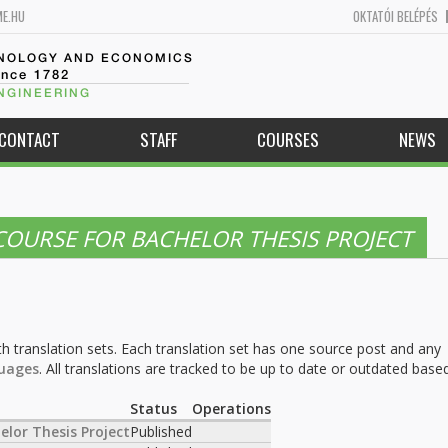
ME.HU
OKTATÓI BELÉPÉS
HNOLOGY AND ECONOMICS
ince 1782
NGINEERING
CONTACT
STAFF
COURSES
NEWS
OURSE FOR BACHELOR THESIS PROJECT
h translation sets. Each translation set has one source post and any
uages
. All translations are tracked to be up to date or outdated base
.
Status
Operations
elor Thesis Project
Published