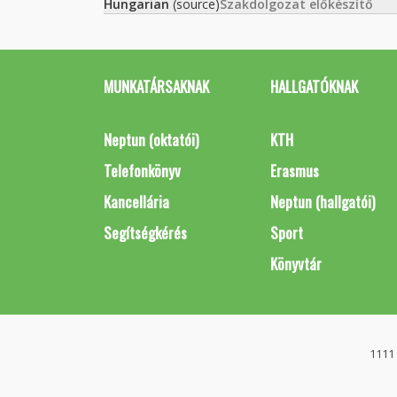
Hungarian
(source)
Szakdolgozat előkészítő
MUNKATÁRSAKNAK
HALLGATÓKNAK
Neptun (oktatói)
KTH
Telefonkönyv
Erasmus
Kancellária
Neptun (hallgatói)
Segítségkérés
Sport
Könyvtár
1111