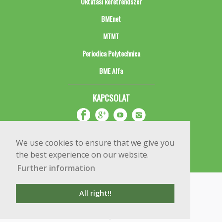
Oktatási keretrendszer
BMEnet
MTMT
Periodica Polytechnica
BME Alfa
KAPCSOLAT
We use cookies to ensure that we give you
the best experience on our website.
Further information
Impresszum
Copyright © 2020 BME Építőmérnöki Kar
All right!!
1111 Budapest, Műegyetem rkp. 3.
+36 1 463 3531
webmester@emk.bme.hu