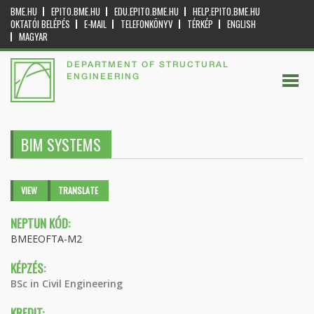
BME.HU
EPITO.BME.HU
EDU.EPITO.BME.HU
HELP.EPITO.BME.HU
OKTATÓI BELÉPÉS
E-MAIL
TELEFONKÖNYV
TÉRKÉP
ENGLISH
MAGYAR
DEPARTMENT OF STRUCTURAL
ENGINEERING
BIM SYSTEMS
Primary tabs
VIEW
(ACTIVE
TRANSLATE
TAB)
NEPTUN KÓD:
BMEEOFTA-M2
KÉPZÉS:
BSc in Civil Engineering
KREDIT: