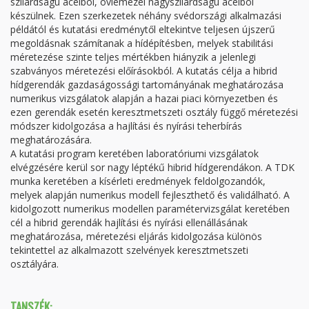
szilárdságú acélból, övlemezei nagyszilárdságú acélból
készülnek. Ezen szerkezetek néhány svédországi alkalmazási
példától és kutatási eredménytől eltekintve teljesen újszerű
megoldásnak számítanak a hídépítésben, melyek stabilitási
méretezése szinte teljes mértékben hiányzik a jelenlegi
szabványos méretezési előírásokból. A kutatás célja a hibrid
hídgerendák gazdaságossági tartományának meghatározása
numerikus vizsgálatok alapján a hazai piaci környezetben és
ezen gerendák esetén keresztmetszeti osztály függő méretezési
módszer kidolgozása a hajlítási és nyírási teherbírás
meghatározására.
A kutatási program keretében laboratóriumi vizsgálatok
elvégzésére kerül sor nagy léptékű hibrid hídgerendákon. A TDK
munka keretében a kísérleti eredmények feldolgozandók,
melyek alapján numerikus modell fejleszthető és validálható. A
kidolgozott numerikus modellen paramétervizsgálat keretében
cél a hibrid gerendák hajlítási és nyírási ellenállásának
meghatározása, méretezési eljárás kidolgozása különös
tekintettel az alkalmazott szelvények keresztmetszeti
osztályára.
TANSZÉK: