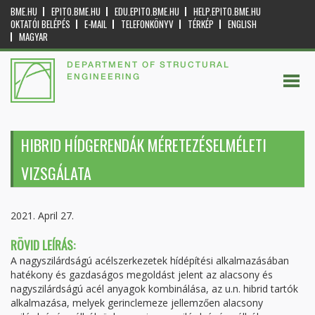
BME.HU
EPITO.BME.HU
EDU.EPITO.BME.HU
HELP.EPITO.BME.HU
OKTATÓI BELÉPÉS
E-MAIL
TELEFONKÖNYV
TÉRKÉP
ENGLISH
MAGYAR
DEPARTMENT OF STRUCTURAL
ENGINEERING
HIBRID HÍDGERENDÁK MÉRETEZÉSELMÉLETI
VIZSGÁLATA
2021. April 27.
RÖVID LEÍRÁS:
A nagyszilárdságú acélszerkezetek hídépítési alkalmazásában
hatékony és gazdaságos megoldást jelent az alacsony és
nagyszilárdságú acél anyagok kombinálása, az u.n. hibrid tartók
alkalmazása, melyek gerinclemeze jellemzően alacsony