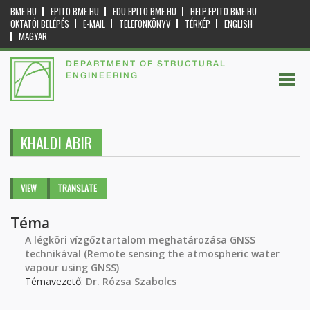
BME.HU
EPITO.BME.HU
EDU.EPITO.BME.HU
HELP.EPITO.BME.HU
OKTATÓI BELÉPÉS
E-MAIL
TELEFONKÖNYV
TÉRKÉP
ENGLISH
MAGYAR
DEPARTMENT OF STRUCTURAL
ENGINEERING
KHALDI ABIR
Primary tabs
VIEW
(ACTIVE
TRANSLATE
TAB)
Téma
A légköri vízgőztartalom meghatározása GNSS
technikával (Remote sensing the atmospheric water
vapour using GNSS)
Témavezető:
Dr. Rózsa Szabolcs