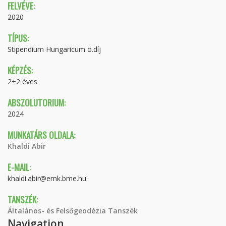
FELVÉVE:
2020
TÍPUS:
Stipendium Hungaricum ö.díj
KÉPZÉS:
2+2 éves
ABSZOLUTORIUM:
2024
MUNKATÁRS OLDALA:
Khaldi Abir
E-MAIL:
khaldi.abir@emk.bme.hu
TANSZÉK:
Általános- és Felsőgeodézia Tanszék
Navigation