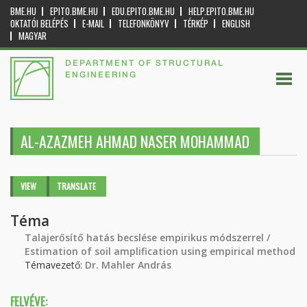
BME.HU
EPITO.BME.HU
EDU.EPITO.BME.HU
HELP.EPITO.BME.HU
OKTATÓI BELÉPÉS
E-MAIL
TELEFONKÖNYV
TÉRKÉP
ENGLISH
MAGYAR
DEPARTMENT OF STRUCTURAL
ENGINEERING
AL-AZAZMEH AHMAD NASER MOHAMMAD
Primary tabs
VIEW
(ACTIVE
TRANSLATE
TAB)
Téma
Talajerősítő hatás becslése empirikus módszerrel /
Estimation of soil amplification using empirical method
Témavezető:
Dr. Mahler András
FELVÉVE: