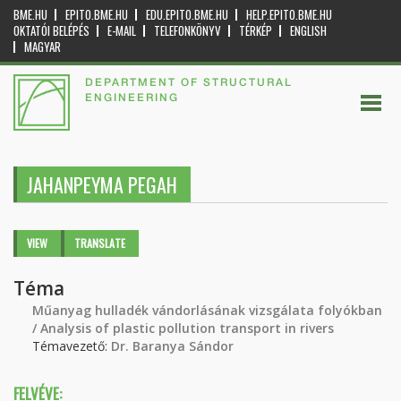
BME.HU
EPITO.BME.HU
EDU.EPITO.BME.HU
HELP.EPITO.BME.HU
OKTATÓI BELÉPÉS
E-MAIL
TELEFONKÖNYV
TÉRKÉP
ENGLISH
MAGYAR
DEPARTMENT OF STRUCTURAL
ENGINEERING
JAHANPEYMA PEGAH
Primary tabs
VIEW
(ACTIVE
TRANSLATE
TAB)
Téma
Műanyag hulladék vándorlásának vizsgálata folyókban
/ Analysis of plastic pollution transport in rivers
Témavezető:
Dr. Baranya Sándor
FELVÉVE: