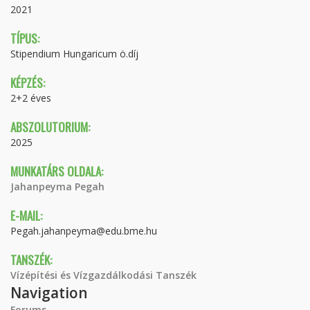
2021
TÍPUS:
Stipendium Hungaricum ö.díj
KÉPZÉS:
2+2 éves
ABSZOLUTORIUM:
2025
MUNKATÁRS OLDALA:
Jahanpeyma Pegah
E-MAIL:
Pegah.jahanpeyma@edu.bme.hu
TANSZÉK:
Vízépítési és Vízgazdálkodási Tanszék
Navigation
Forums