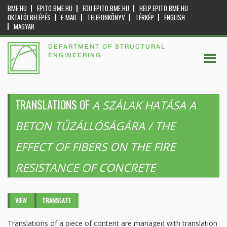
BME.HU
EPITO.BME.HU
EDU.EPITO.BME.HU
HELP.EPITO.BME.HU
OKTATÓI BELÉPÉS
E-MAIL
TELEFONKÖNYV
TÉRKÉP
ENGLISH
MAGYAR
DEPARTMENT OF STRUCTURAL
ENGINEERING
TRANSLATIONS OF
A SZÁLAK HATÁSA A
BETON TŰZÁLLÓSÁGÁRA / THE
EFFECT OF FIBERS ON THE FIRE
RESISTANCE OF CONCRETE
Primary tabs
VIEW
TRANSLATE
(ACTIVE
TAB)
Translations of a piece of content are managed with translation