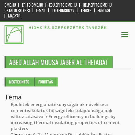
BME.HU
EPITO.BME.HU
EDU.EPITO.BME.HU
HELP.EPITO.BME.HU
OKTATÓI BELÉPÉS
E-MAIL
TELEFONKÖNYV
TÉRKÉP
ENGLISH
MAGYAR
HIDAK ÉS SZERKEZETEK TANSZÉK
ABED ALLAH MOUSA JABER AL-THEIABAT
Elsődleges fülek
MEGTEKINTÉS
(AKTÍV
FORDÍTÁS
FÜL)
Téma
Épületek energiahatékonyságának növelése a
cementvakolatok hőszigetelő tulajdonságainak
változtatásával / Energy efficiency in buildings by
increasing thermal insulating properties of cement
plasters
Témavezető:
Dr. Majorosné Dr. Lublóy Éva Eszter