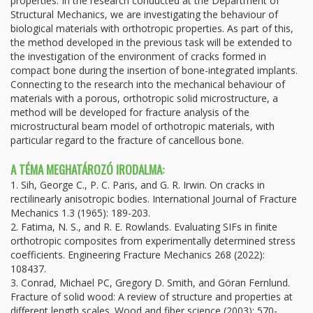
properties. In the research conducted at the Department of
Structural Mechanics, we are investigating the behaviour of
biological materials with orthotropic properties. As part of this,
the method developed in the previous task will be extended to
the investigation of the environment of cracks formed in
compact bone during the insertion of bone-integrated implants.
Connecting to the research into the mechanical behaviour of
materials with a porous, orthotropic solid microstructure, a
method will be developed for fracture analysis of the
microstructural beam model of orthotropic materials, with
particular regard to the fracture of cancellous bone.
A TÉMA MEGHATÁROZÓ IRODALMA:
1. Sih, George C., P. C. Paris, and G. R. Irwin. On cracks in
rectilinearly anisotropic bodies. International Journal of Fracture
Mechanics 1.3 (1965): 189-203.
2. Fatima, N. S., and R. E. Rowlands. Evaluating SIFs in finite
orthotropic composites from experimentally determined stress
coefficients. Engineering Fracture Mechanics 268 (2022):
108437.
3. Conrad, Michael PC, Gregory D. Smith, and Göran Fernlund.
Fracture of solid wood: A review of structure and properties at
different length scales. Wood and fiber science (2003): 570-