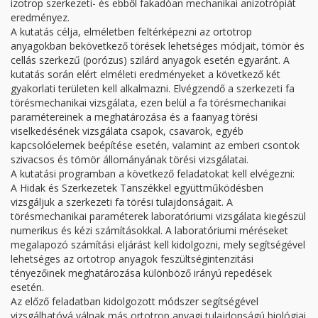
izotrop szerkezeti- és ebből fakadóan mechanikai anizotrópiát
eredményez.
A kutatás célja, elméletben feltérképezni az ortotrop
anyagokban bekövetkező törések lehetséges módjait, tömör és
cellás szerkezű (porózus) szilárd anyagok esetén egyaránt. A
kutatás során elért elméleti eredményeket a következő két
gyakorlati területen kell alkalmazni. Elvégzendő a szerkezeti fa
törésmechanikai vizsgálata, ezen belül a fa törésmechanikai
paramétereinek a meghatározása és a faanyag törési
viselkedésének vizsgálata csapok, csavarok, egyéb
kapcsolóelemek beépítése esetén, valamint az emberi csontok
szivacsos és tömör állományának törési vizsgálatai.
A kutatási programban a következő feladatokat kell elvégezni:
A Hidak és Szerkezetek Tanszékkel együttműködésben
vizsgáljuk a szerkezeti fa törési tulajdonságait. A
törésmechanikai paraméterek laboratóriumi vizsgálata kiegészül
numerikus és kézi számításokkal. A laboratóriumi méréseket
megalapozó számítási eljárást kell kidolgozni, mely segítségével
lehetséges az ortotrop anyagok feszültségintenzitási
tényezőinek meghatározása különböző irányú repedések
esetén.
Az előző feladatban kidolgozott módszer segítségével
vizsgálhatóvá válnak más ortotrop anyagi tulajdonságú biológiai