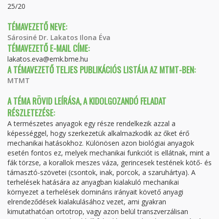
25/20
TÉMAVEZETŐ NEVE:
Sárosiné Dr. Lakatos Ilona Éva
TÉMAVEZETŐ E-MAIL CÍME:
lakatos.eva@emk.bme.hu
A TÉMAVEZETŐ TELJES PUBLIKÁCIÓS LISTÁJA AZ MTMT-BEN:
MTMT
A TÉMA RÖVID LEÍRÁSA, A KIDOLGOZANDÓ FELADAT
RÉSZLETEZÉSE:
A természetes anyagok egy része rendelkezik azzal a
képességgel, hogy szerkezetük alkalmazkodik az őket érő
mechanikai hatásokhoz. Különösen azon biológiai anyagok
esetén fontos ez, melyek mechanikai funkciót is ellátnak, mint a
fák törzse, a korallok meszes váza, gerincesek testének kötő- és
támasztó-szövetei (csontok, inak, porcok, a szaruhártya). A
terhelések hatására az anyagban kialakuló mechanikai
környezet a terhelések domináns irányait követő anyagi
elrendeződések kialakulásához vezet, ami gyakran
kimutathatóan ortotrop, vagy azon belül transzverzálisan