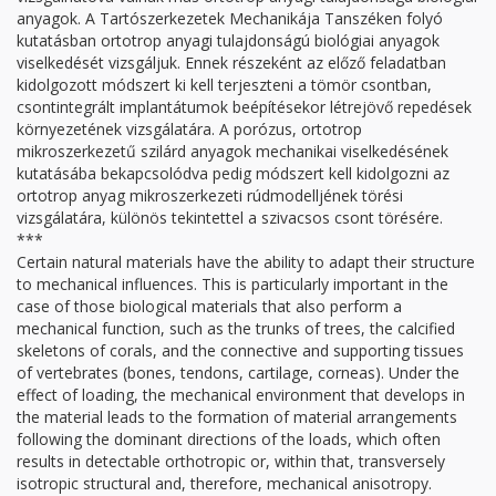
anyagok. A Tartószerkezetek Mechanikája Tanszéken folyó
kutatásban ortotrop anyagi tulajdonságú biológiai anyagok
viselkedését vizsgáljuk. Ennek részeként az előző feladatban
kidolgozott módszert ki kell terjeszteni a tömör csontban,
csontintegrált implantátumok beépítésekor létrejövő repedések
környezetének vizsgálatára. A porózus, ortotrop
mikroszerkezetű szilárd anyagok mechanikai viselkedésének
kutatásába bekapcsolódva pedig módszert kell kidolgozni az
ortotrop anyag mikroszerkezeti rúdmodelljének törési
vizsgálatára, különös tekintettel a szivacsos csont törésére.
***
Certain natural materials have the ability to adapt their structure
to mechanical influences. This is particularly important in the
case of those biological materials that also perform a
mechanical function, such as the trunks of trees, the calcified
skeletons of corals, and the connective and supporting tissues
of vertebrates (bones, tendons, cartilage, corneas). Under the
effect of loading, the mechanical environment that develops in
the material leads to the formation of material arrangements
following the dominant directions of the loads, which often
results in detectable orthotropic or, within that, transversely
isotropic structural and, therefore, mechanical anisotropy.