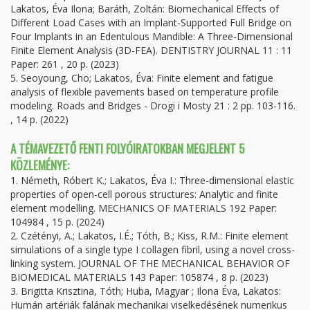
Lakatos, Éva Ilona; Baráth, Zoltán: Biomechanical Effects of
Different Load Cases with an Implant-Supported Full Bridge on
Four Implants in an Edentulous Mandible: A Three-Dimensional
Finite Element Analysis (3D-FEA). DENTISTRY JOURNAL 11 : 11
Paper: 261 , 20 p. (2023)
5. Seoyoung, Cho; Lakatos, Éva: Finite element and fatigue
analysis of flexible pavements based on temperature profile
modeling. Roads and Bridges - Drogi i Mosty 21 : 2 pp. 103-116.
, 14 p. (2022)
A TÉMAVEZETŐ FENTI FOLYÓIRATOKBAN MEGJELENT 5
KÖZLEMÉNYE:
1. Németh, Róbert K.; Lakatos, Éva I.: Three-dimensional elastic
properties of open-cell porous structures: Analytic and finite
element modelling. MECHANICS OF MATERIALS 192 Paper:
104984 , 15 p. (2024)
2. Czétényi, A.; Lakatos, I.É.; Tóth, B.; Kiss, R.M.: Finite element
simulations of a single type I collagen fibril, using a novel cross-
linking system. JOURNAL OF THE MECHANICAL BEHAVIOR OF
BIOMEDICAL MATERIALS 143 Paper: 105874 , 8 p. (2023)
3. Brigitta Krisztina, Tóth; Huba, Magyar ; Ilona Éva, Lakatos:
Humán artériák falának mechanikai viselkedésének numerikus