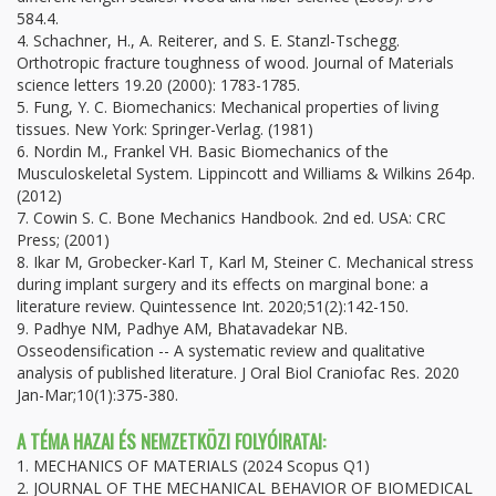
584.4.
4. Schachner, H., A. Reiterer, and S. E. Stanzl-Tschegg.
Orthotropic fracture toughness of wood. Journal of Materials
science letters 19.20 (2000): 1783-1785.
5. Fung, Y. C. Biomechanics: Mechanical properties of living
tissues. New York: Springer-Verlag. (1981)
6. Nordin M., Frankel VH. Basic Biomechanics of the
Musculoskeletal System. Lippincott and Williams & Wilkins 264p.
(2012)
7. Cowin S. C. Bone Mechanics Handbook. 2nd ed. USA: CRC
Press; (2001)
8. Ikar M, Grobecker-Karl T, Karl M, Steiner C. Mechanical stress
during implant surgery and its effects on marginal bone: a
literature review. Quintessence Int. 2020;51(2):142-150.
9. Padhye NM, Padhye AM, Bhatavadekar NB.
Osseodensification -- A systematic review and qualitative
analysis of published literature. J Oral Biol Craniofac Res. 2020
Jan-Mar;10(1):375-380.
A TÉMA HAZAI ÉS NEMZETKÖZI FOLYÓIRATAI:
1. MECHANICS OF MATERIALS (2024 Scopus Q1)
2. JOURNAL OF THE MECHANICAL BEHAVIOR OF BIOMEDICAL