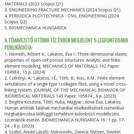
MATERIALS (2023 Scopus Q1)
3. ENGINEERING FRACTURE MECHANICS (2024 Scopus Q1)
4. PERIODICA PLOYTECHNICA - CIVIL ENGINEERING (2024
Scopus Q2)
5. BIOMECHANICA HUNGARICA
A TÉMAVEZETŐ UTÓBBI TÍZ ÉVBEN MEGJELENT 5 LEGFONTOSABB
PUBLIKÁCIÓJA:
1. Németh, Róbert K.; Lakatos, Éva I.: Three-dimensional elastic
properties of open-cell porous structures: Analytic and finite
element modelling. MECHANICS OF MATERIALS 192 Paper:
104984 , 15 p. (2024)
2. Czétényi, A.; Lakatos, I.É.; Tóth, B.; Kiss, R.M.: Finite element
simulations of a single type I collagen fibril, using a novel cross-
linking system. JOURNAL OF THE MECHANICAL BEHAVIOR OF
BIOMEDICAL MATERIALS 143 Paper: 105874 , 8 p. (2023)
3. Brigitta Krisztina, Tóth; Huba, Magyar ; Ilona Éva, Lakatos:
Humán artériák falának mechanikai viselkedésének numerikus
meghatározása időfüggő terhelésre különböző modellezési
szcenáriók esetén. BIOMECHANICA HUNGARICA 16 : 1 pp. 17-
24. , 8 p. (2023)
4. Szabó, Árpád László; Matusovits, Danica; Slyteen, Haydar;