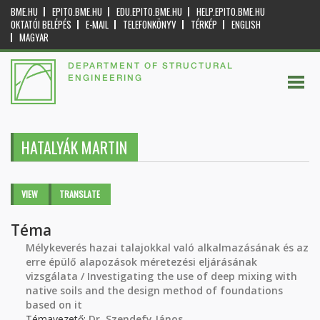
BME.HU
EPITO.BME.HU
EDU.EPITO.BME.HU
HELP.EPITO.BME.HU
OKTATÓI BELÉPÉS
E-MAIL
TELEFONKÖNYV
TÉRKÉP
ENGLISH
MAGYAR
DEPARTMENT OF STRUCTURAL
ENGINEERING
HATALYÁK MARTIN
Primary tabs
VIEW
(ACTIVE
TRANSLATE
TAB)
Téma
Mélykeverés hazai talajokkal való alkalmazásának és az
erre épülő alapozások méretezési eljárásának
vizsgálata / Investigating the use of deep mixing with
native soils and the design method of foundations
based on it
Témavezető:
Dr. Szendefy János