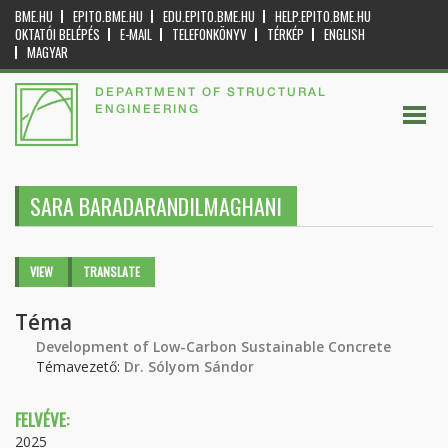
BME.HU
EPITO.BME.HU
EDU.EPITO.BME.HU
HELP.EPITO.BME.HU
OKTATÓI BELÉPÉS
E-MAIL
TELEFONKÖNYV
TÉRKÉP
ENGLISH
MAGYAR
DEPARTMENT OF STRUCTURAL
ENGINEERING
SARA BARADARANDILMAGHANI
Primary tabs
VIEW
(ACTIVE
TRANSLATE
TAB)
Téma
Development of Low-Carbon Sustainable Concrete
Témavezető:
Dr. Sólyom Sándor
FELVÉVE:
2025