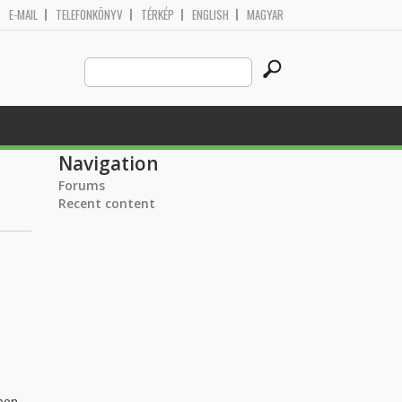
E-MAIL
TELEFONKÖNYV
TÉRKÉP
ENGLISH
MAGYAR
Search
Search form
this
site
Navigation
Forums
Recent content
ben