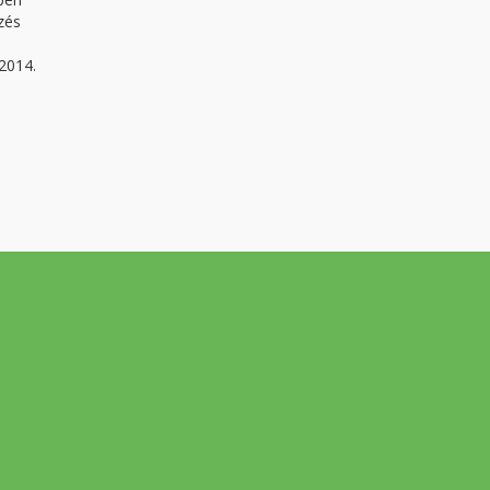
zés
 2014.