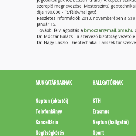
szereplő megnevezése: Mesterszintű geotechnikai s
díja 190.000,- Ft/félév/hallgató.
Részletes információk 2013. novemberében a
Sza
január 15.
További felvilágosítás a
bmoczar@mail.bme.hu
c
Dr. Móczár Balázs - a szervező bizottság vezetője
Dr. Nagy László - Geotechnikai Tanszék tanszékv
MUNKATÁRSAKNAK
HALLGATÓKNAK
Neptun (oktatói)
KTH
Telefonkönyv
Erasmus
Kancellária
Neptun (hallgatói)
Segítségkérés
Sport