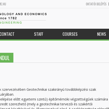
ME.HU
OKTATÓI BELÉPÉS
HNOLOGY AND ECONOMICS
ince 1782
NGINEERING
CONTACT
STAFF
COURSES
NEWS
INDUL
 szervezésében Geotechnikai szakirányú továbbképzési szak
uárjában.
tbelépése előtt egyetemi szintű) építőmérnöki végzettségűek számára
kredit szerezhető (mely a geotechnikai tervezői és szakértői
gozat készítésével és államvizsgával zárul. A szakképzettség oklevél