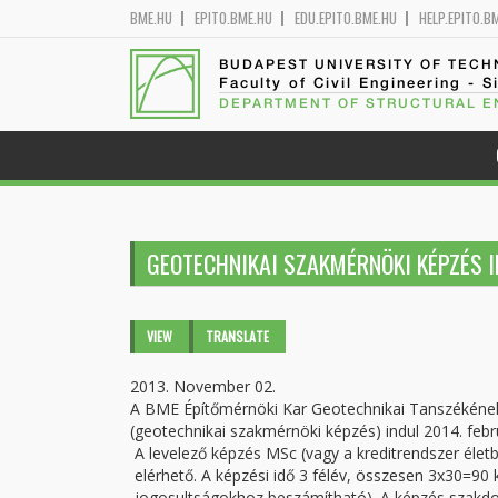
BME.HU
EPITO.BME.HU
EDU.EPITO.BME.HU
HELP.EPITO.B
BUDAPEST UNIVERSITY OF TEC
Faculty of Civil Engineering - S
DEPARTMENT OF STRUCTURAL E
GEOTECHNIKAI SZAKMÉRNÖKI KÉPZÉS 
Primary tabs
VIEW
(ACTIVE
TRANSLATE
TAB)
2013. November 02.
A BME Építőmérnöki Kar Geotechnikai Tanszékének
(geotechnikai szakmérnöki képzés) indul 2014. febr
A levelező képzés MSc (vagy a kreditrendszer éle
elérhető. A képzési idő 3 félév, összesen 3x30=90 
jogosultságokhoz beszámítható). A képzés szakdol