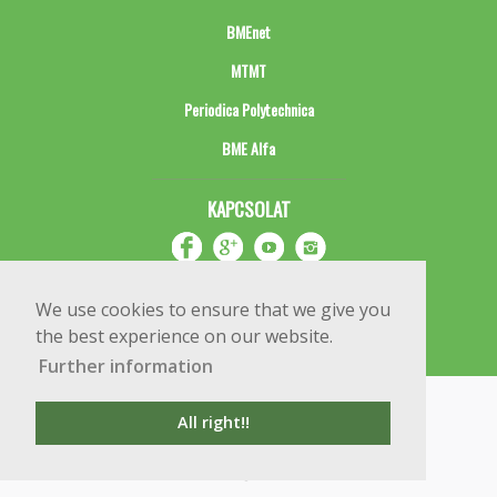
BMEnet
MTMT
Periodica Polytechnica
BME Alfa
KAPCSOLAT
We use cookies to ensure that we give you
the best experience on our website.
Further information
Impresszum
Copyright © 2020 BME Építőmérnöki Kar
All right!!
1111 Budapest, Műegyetem rkp. 3.
+36 1 463 3531
webmester@emk.bme.hu