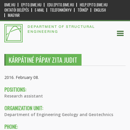
BME.HU
EPITO.BME.HU
EDU.EPITO.BME.HU
HELP.EPITO.BME.HU
OKTATÓI BELÉPÉS
E-MAIL
TELEFONKÖNYV
TÉRKÉP
ENGLISH
MAGYAR
DEPARTMENT OF STRUCTURAL
ENGINEERING
KÁRPÁTINÉ PÁPAY ZITA JUDIT
2016. February 08.
POSITIONS:
Research assistant
ORGANIZATION UNIT:
Department of Engineering Geology and Geotechnics
PHONE: