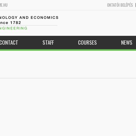
ME.HU
OKTATÓI BELÉPÉS
HNOLOGY AND ECONOMICS
ince 1782
NGINEERING
CONTACT
STAFF
COURSES
NEWS