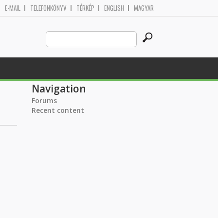
E-MAIL
TELEFONKÖNYV
TÉRKÉP
ENGLISH
MAGYAR
Search
Search form
this
site
Navigation
Forums
Recent content