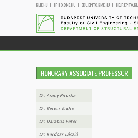
BME.HU
EPITO.BME.HU
EDU.EPITO.BME.HU
HELP.EPITO.B
BUDAPEST UNIVERSITY OF TEC
Faculty of Civil Engineering - S
DEPARTMENT OF STRUCTURAL E
HONORARY ASSOCIATE PROFESSOR
Dr. Arany Piroska
Dr. Berecz Endre
Dr. Darabos Péter
Dr. Kardoss László