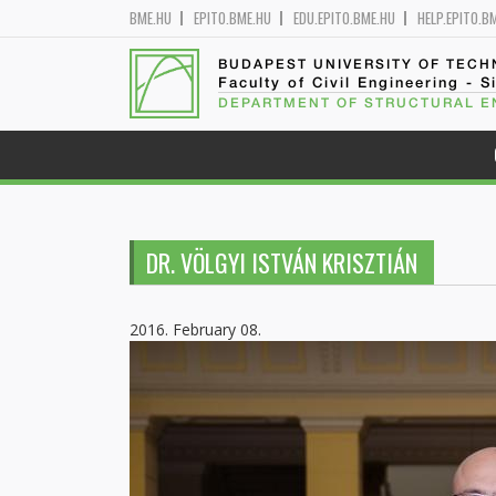
BME.HU
EPITO.BME.HU
EDU.EPITO.BME.HU
HELP.EPITO.B
BUDAPEST UNIVERSITY OF TEC
Faculty of Civil Engineering - S
DEPARTMENT OF STRUCTURAL E
DR. VÖLGYI ISTVÁN KRISZTIÁN
2016. February 08.