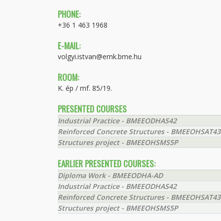
PHONE:
+36 1 463 1968
E-MAIL:
volgyi.istvan@emk.bme.hu
ROOM:
K. ép / mf. 85/19.
PRESENTED COURSES
Industrial Practice - BMEEODHAS42
Reinforced Concrete Structures - BMEEOHSAT43
Structures project - BMEEOHSMS5P
EARLIER PRESENTED COURSES:
Diploma Work - BMEEODHA-AD
Industrial Practice - BMEEODHAS42
Reinforced Concrete Structures - BMEEOHSAT43
Structures project - BMEEOHSMS5P