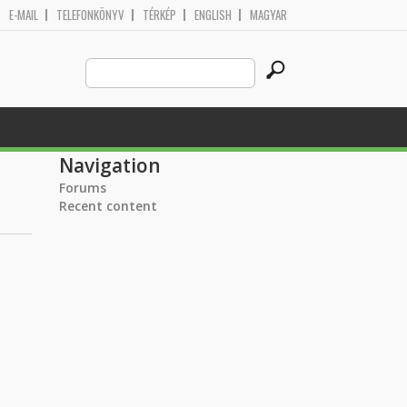
E-MAIL
TELEFONKÖNYV
TÉRKÉP
ENGLISH
MAGYAR
Search
Search form
this
site
Navigation
Forums
Recent content