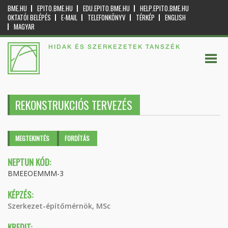
BME.HU
EPITO.BME.HU
EDU.EPITO.BME.HU
HELP.EPITO.BME.HU
OKTATÓI BELÉPÉS
E-MAIL
TELEFONKÖNYV
TÉRKÉP
ENGLISH
MAGYAR
HIDAK ÉS SZERKEZETEK TANSZÉK
REKONSTRUKCIÓS TERVEZÉS
Elsődleges fülek
MEGTEKINTÉS
(AKTÍV
FORDÍTÁS
FÜL)
NEPTUN KÓD:
BMEEOEMMM-3
KÉPZÉS:
Szerkezet-építőmérnök, MSc
KREDIT: