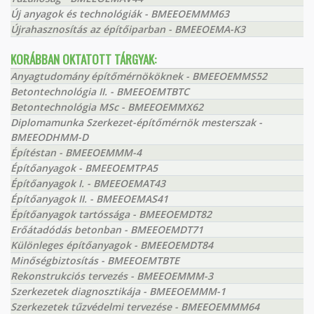
Új anyagok és technológiák - BMEEOEMMM63
Újrahasznosítás az építőiparban - BMEEOEMA-K3
KORÁBBAN OKTATOTT TÁRGYAK:
Anyagtudomány építőmérnököknek - BMEEOEMMS52
Betontechnológia II. - BMEEOEMTBTC
Betontechnológia MSc - BMEEOEMMX62
Diplomamunka Szerkezet-építőmérnök mesterszak -
BMEEODHMM-D
Építéstan - BMEEOEMMM-4
Építőanyagok - BMEEOEMTPA5
Építőanyagok I. - BMEEOEMAT43
Építőanyagok II. - BMEEOEMAS41
Építőanyagok tartóssága - BMEEOEMDT82
Erőátadódás betonban - BMEEOEMDT71
Különleges építőanyagok - BMEEOEMDT84
Minőségbiztosítás - BMEEOEMTBTE
Rekonstrukciós tervezés - BMEEOEMMM-3
Szerkezetek diagnosztikája - BMEEOEMMM-1
Szerkezetek tűzvédelmi tervezése - BMEEOEMMM64