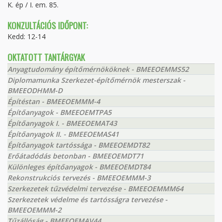
K. ép / I. em. 85.
KONZULTÁCIÓS IDŐPONT:
Kedd: 12-14
OKTATOTT TANTÁRGYAK
Anyagtudomány építőmérnököknek - BMEEOEMMS52
Diplomamunka Szerkezet-építőmérnök mesterszak -
BMEEODHMM-D
Építéstan - BMEEOEMMM-4
Építőanyagok - BMEEOEMTPA5
Építőanyagok I. - BMEEOEMAT43
Építőanyagok II. - BMEEOEMAS41
Építőanyagok tartóssága - BMEEOEMDT82
Erőátadódás betonban - BMEEOEMDT71
Különleges építőanyagok - BMEEOEMDT84
Rekonstrukciós tervezés - BMEEOEMMM-3
Szerkezetek tűzvédelmi tervezése - BMEEOEMMM64
Szerkezetek védelme és tartósságra tervezése -
BMEEOEMMM-2
Tűzállóság - BMEEOEMAV44