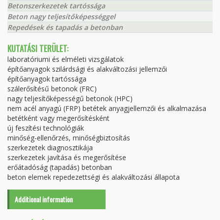
Betonszerkezetek tartóssága
Beton nagy teljesítőképességgel
Repedések és tapadás a betonban
KUTATÁSI TERÜLET:
laboratóriumi és elméleti vizsgálatok
építőanyagok szilárdsági és alakváltozási jellemzői
építőanyagok tartóssága
szálerősítésű betonok (FRC)
nagy teljesítőképességű betonok (HPC)
nem acél anyagú (FRP) betétek anyagjellemzői és alkalmazása
betétként vagy megerősítésként
új feszítési technológiák
minőség-ellenőrzés, minőségbiztosítás
szerkezetek diagnosztikája
szerkezetek javítása és megerősítése
erőátadóság (tapadás) betonban
beton elemek repedezettségi és alakváltozási állapota
Additional information