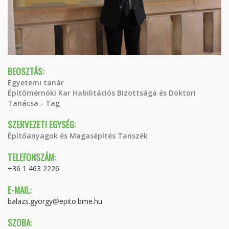
BEOSZTÁS:
Egyetemi tanár
Építőmérnöki Kar Habilitációs Bizottsága és Doktori
Tanácsa - Tag
SZERVEZETI EGYSÉG:
Építőanyagok és Magasépítés Tanszék
TELEFONSZÁM:
+36 1 463 2226
E-MAIL:
balazs.gyorgy@epito.bme.hu
SZOBA: