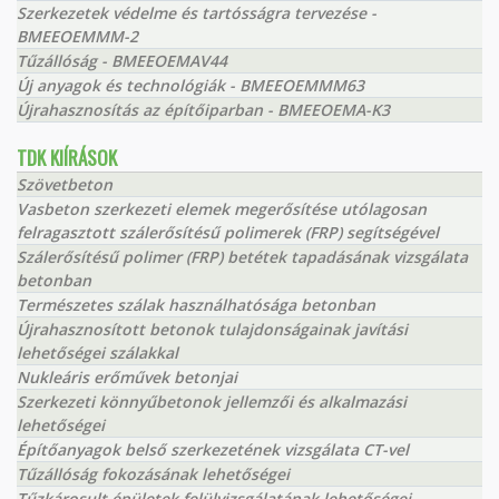
Szerkezetek védelme és tartósságra tervezése -
BMEEOEMMM-2
Tűzállóság - BMEEOEMAV44
Új anyagok és technológiák - BMEEOEMMM63
Újrahasznosítás az építőiparban - BMEEOEMA-K3
TDK KIÍRÁSOK
Szövetbeton
Vasbeton szerkezeti elemek megerősítése utólagosan
felragasztott szálerősítésű polimerek (FRP) segítségével
Szálerősítésű polimer (FRP) betétek tapadásának vizsgálata
betonban
Természetes szálak használhatósága betonban
Újrahasznosított betonok tulajdonságainak javítási
lehetőségei szálakkal
Nukleáris erőművek betonjai
Szerkezeti könnyűbetonok jellemzői és alkalmazási
lehetőségei
Építőanyagok belső szerkezetének vizsgálata CT-vel
Tűzállóság fokozásának lehetőségei
Tűzkárosult épületek felülvizsgálatának lehetőségei