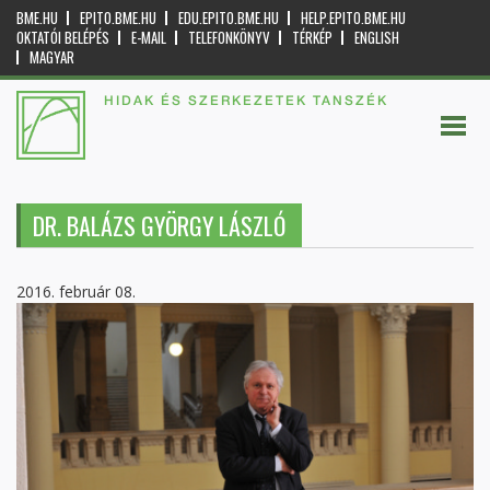
BME.HU
EPITO.BME.HU
EDU.EPITO.BME.HU
HELP.EPITO.BME.HU
OKTATÓI BELÉPÉS
E-MAIL
TELEFONKÖNYV
TÉRKÉP
ENGLISH
MAGYAR
HIDAK ÉS SZERKEZETEK TANSZÉK
DR. BALÁZS GYÖRGY LÁSZLÓ
2016. február 08.