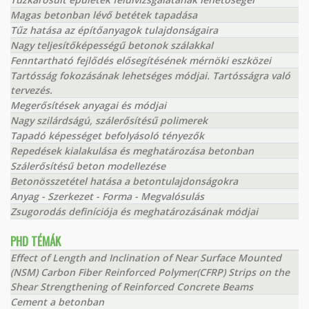
Magas betonban lévő betétek tapadása
Tűz hatása az építőanyagok tulajdonságaira
Nagy teljesítőképességű betonok szálakkal
Fenntartható fejlődés elősegítésének mérnöki eszközei
Tartósság fokozásának lehetséges módjai. Tartósságra való
tervezés.
Megerősítések anyagai és módjai
Nagy szilárdságú, szálerősítésű polimerek
Tapadó képességet befolyásoló tényezők
Repedések kialakulása és meghatározása betonban
Szálerősítésű beton modellezése
Betonösszetétel hatása a betontulajdonságokra
Anyag - Szerkezet - Forma - Megvalósulás
Zsugorodás definíciója és meghatározásának módjai
PHD TÉMÁK
Effect of Length and Inclination of Near Surface Mounted
(NSM) Carbon Fiber Reinforced Polymer(CFRP) Strips on the
Shear Strengthening of Reinforced Concrete Beams
Cement a betonban