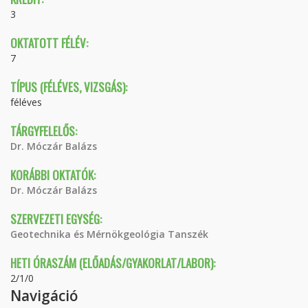
3
OKTATOTT FÉLÉV:
7
TÍPUS (FÉLÉVES, VIZSGÁS):
féléves
TÁRGYFELELŐS:
Dr. Móczár Balázs
KORÁBBI OKTATÓK:
Dr. Móczár Balázs
SZERVEZETI EGYSÉG:
Geotechnika és Mérnökgeológia Tanszék
HETI ÓRASZÁM (ELŐADÁS/GYAKORLAT/LABOR):
2/1/0
Navigáció