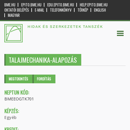
BME.HU
EPITO.BME.HU
EDU.EPITO.BME.HU
HELP.EPITO.BME.HU
OKTATÓI BELÉPÉS
E-MAIL
TELEFONKÖNYV
TÉRKÉP
ENGLISH
MAGYAR
HIDAK ÉS SZERKEZETEK TANSZÉK
TALAJMECHANIKA-ALAPOZÁS
Elsődleges fülek
MEGTEKINTÉS
(AKTÍV
FORDÍTÁS
FÜL)
NEPTUN KÓD:
BMEEOGTK701
KÉPZÉS:
Egyéb
KREDIT: