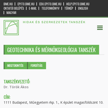
BME.HU
EPITO.BME.HU
EDU.EPITO.BME.HU
HELP.EPITO.BME.HU
OKTATÓI BELÉPÉS
E-MAIL
TELEFONKÖNYV
TÉRKÉP
ENGLISH
MAGYAR
HIDAK ÉS SZERKEZETEK TANSZÉK
GEOTECHNIKA ÉS MÉRNÖKGEOLÓGIA TANSZÉK
Elsődleges fülek
MEGTEKINTÉS
(AKTÍV
FORDÍTÁS
FÜL)
TANSZÉKVEZETŐ:
Dr. Török Ákos
CÍM:
1111 Budapest, Műegyetem rkp. 1., K épület magasföldszint 10.