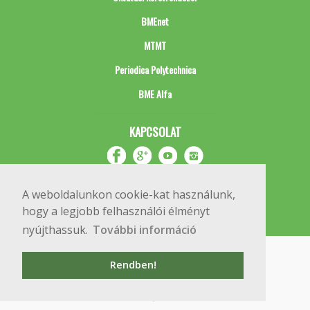
BMEnet
MTMT
Periodica Polytechnica
BME Alfa
KAPCSOLAT
A weboldalunkon cookie-kat használunk,
hogy a legjobb felhasználói élményt
nyújthassuk.
További információ
Impresszum
Copyright © 2020 BME Építőmérnöki Kar
Rendben!
1111 Budapest, Műegyetem rkp. 3.
+36 1 463 3531
webmester@emk.bme.hu