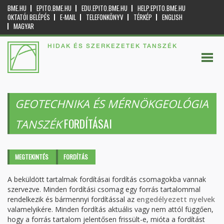
BME.HU
EPITO.BME.HU
EDU.EPITO.BME.HU
HELP.EPITO.BME.HU
OKTATÓI BELÉPÉS
E-MAIL
TELEFONKÖNYV
TÉRKÉP
ENGLISH
MAGYAR
HIDAK ÉS SZERKEZETEK TANSZÉK
GEOTECHNIKA ÉS MÉRNÖKGEOLÓGIA
FORDÍTÁSAI
TANSZÉK
Elsődleges fülek
MEGTEKINTÉS
FORDÍTÁS
(AKTÍV
FÜL)
A beküldött tartalmak fordításai fordítás csomagokba vannak
szervezve. Minden fordítási csomag egy forrás tartalommal
rendelkezik és bármennyi fordítással az
engedélyezett nyelvek
valamelyikére. Minden fordítás aktuális vagy nem attól függően,
hogy a forrás tartalom jelentősen frissült-e, mióta a fordítást