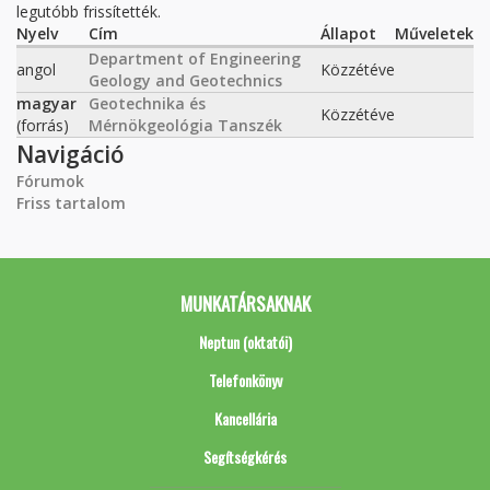
legutóbb frissítették.
Nyelv
Cím
Állapot
Műveletek
Department of Engineering
angol
Közzétéve
Geology and Geotechnics
magyar
Geotechnika és
Közzétéve
(forrás)
Mérnökgeológia Tanszék
Navigáció
Fórumok
Friss tartalom
MUNKATÁRSAKNAK
Neptun (oktatói)
Telefonkönyv
Kancellária
Segítségkérés