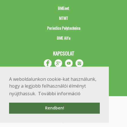
BMEnet
MTMT
Periodica Polytechnica
BME Alfa
KAPCSOLAT
A weboldalunkon cookie-kat használunk,
hogy a legjobb felhasználói élményt
nyújthassuk.
További információ
Impresszum
Copyright © 2020 BME Építőmérnöki Kar
Rendben!
1111 Budapest, Műegyetem rkp. 3.
+36 1 463 3531
webmester@emk.bme.hu