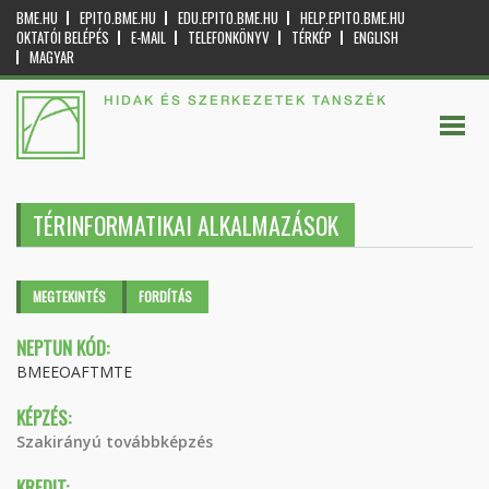
BME.HU
EPITO.BME.HU
EDU.EPITO.BME.HU
HELP.EPITO.BME.HU
OKTATÓI BELÉPÉS
E-MAIL
TELEFONKÖNYV
TÉRKÉP
ENGLISH
MAGYAR
HIDAK ÉS SZERKEZETEK TANSZÉK
TÉRINFORMATIKAI ALKALMAZÁSOK
Elsődleges fülek
MEGTEKINTÉS
(AKTÍV
FORDÍTÁS
FÜL)
NEPTUN KÓD:
BMEEOAFTMTE
KÉPZÉS:
Szakirányú továbbképzés
KREDIT: