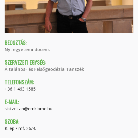
BEOSZTÁS:
Ny. egyetemi docens
SZERVEZETI EGYSÉG:
Általános- és Felsőgeodézia Tanszék
TELEFONSZÁM:
+36 1 463 1585
E-MAIL:
siki.zoltan@emk.bme.hu
SZOBA:
K. ép / mf. 26/4.