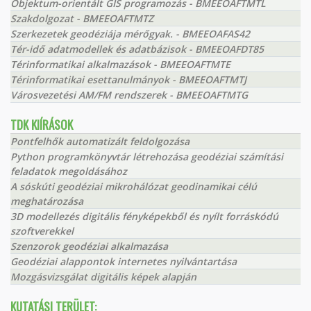
Objektum-orientált GIS programozás - BMEEOAFTMTL
Szakdolgozat - BMEEOAFTMTZ
Szerkezetek geodéziája mérőgyak. - BMEEOAFAS42
Tér-idő adatmodellek és adatbázisok - BMEEOAFDT85
Térinformatikai alkalmazások - BMEEOAFTMTE
Térinformatikai esettanulmányok - BMEEOAFTMTJ
Városvezetési AM/FM rendszerek - BMEEOAFTMTG
TDK KIÍRÁSOK
Pontfelhők automatizált feldolgozása
Python programkönyvtár létrehozása geodéziai számítási
feladatok megoldásához
A sóskúti geodéziai mikrohálózat geodinamikai célú
meghatározása
3D modellezés digitális fényképekből és nyílt forráskódú
szoftverekkel
Szenzorok geodéziai alkalmazása
Geodéziai alappontok internetes nyilvántartása
Mozgásvizsgálat digitális képek alapján
KUTATÁSI TERÜLET: