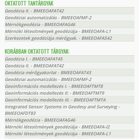
OKTATOTT TANTÁRGYAK
Geodézia II. - BMEEOAFAT42
Geodéziai automatizálás - BMEEOAFMF-2
Mérnökgeodézia - BMEEOAFAG46
Mérnöki létesítmények geodéziája - BMEEOAFA-L1
Szerkezetek geodéziája mérőgyak. - BMEEOAFAS42
KORÁBBAN OKTATOTT TÁRGYAK:
Geodézia I. - BMEEOAFAT45
Geodézia II. - BMEEOAFAT42
Geodézia mérőgyakorlat - BMEEOAFAT43
Geodéziai automatizálás - BMEEOAFMF-2
Geoinformációs modellezés I. - BMEEOAFTMT8
Geoinformációs modellezés II: - BMEEOAFTMT9
Geoinformációs modellezés III. - BMEEOAFTMTA
Integrated Sensor Systems in Geodesy and Surveying -
BMEEOAFDT83
Mérnökgeodézia - BMEEOAFAG46
Mérnöki létesítmények geodéziája - BMEEOAFA-I2
Mérnöki létesítmények geodéziája - BMEEOAFA-L1