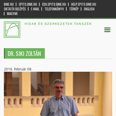
BME.HU
EPITO.BME.HU
EDU.EPITO.BME.HU
HELP.EPITO.BME.HU
OKTATÓI BELÉPÉS
E-MAIL
TELEFONKÖNYV
TÉRKÉP
ENGLISH
MAGYAR
HIDAK ÉS SZERKEZETEK TANSZÉK
DR. SIKI ZOLTÁN
2016. február 08.