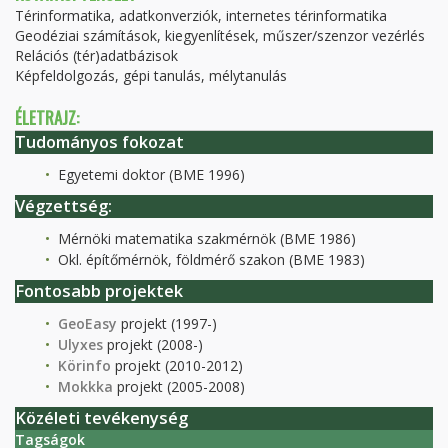
Térinformatika, adatkonverziók, internetes térinformatika
Geodéziai számítások, kiegyenlítések, műszer/szenzor vezérlés
Relációs (tér)adatbázisok
Képfeldolgozás, gépi tanulás, mélytanulás
ÉLETRAJZ:
Tudományos fokozat
Egyetemi doktor (BME 1996)
Végzettség:
Mérnöki matematika szakmérnök (BME 1986)
Okl. építőmérnök, földmérő szakon (BME 1983)
Fontosabb projektek
GeoEasy
projekt (1997-)
Ulyxes
projekt (2008-)
Körinfo
projekt (2010-2012)
Mokkka
projekt (2005-2008)
Közéleti tevékenység
Tagságok