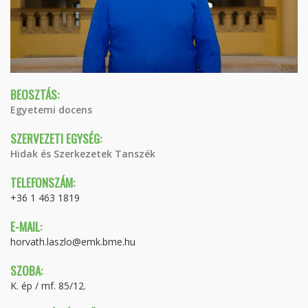
BEOSZTÁS:
Egyetemi docens
SZERVEZETI EGYSÉG:
Hidak és Szerkezetek Tanszék
TELEFONSZÁM:
+36 1 463 1819
E-MAIL:
horvath.laszlo@emk.bme.hu
SZOBA:
K. ép / mf. 85/12.