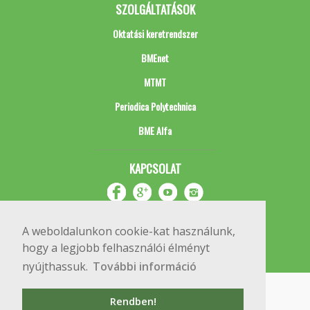
SZOLGÁLTATÁSOK
Oktatási keretrendszer
BMEnet
MTMT
Periodica Polytechnica
BME Alfa
KAPCSOLAT
A weboldalunkon cookie-kat használunk,
hogy a legjobb felhasználói élményt
nyújthassuk.
További információ
Impresszum
Copyright © 2020 BME Építőmérnöki Kar
Rendben!
1111 Budapest, Műegyetem rkp. 3.