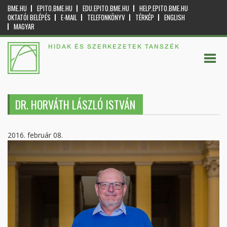
BME.HU
EPITO.BME.HU
EDU.EPITO.BME.HU
HELP.EPITO.BME.HU
OKTATÓI BELÉPÉS
E-MAIL
TELEFONKÖNYV
TÉRKÉP
ENGLISH
MAGYAR
HIDAK ÉS SZERKEZETEK TANSZÉK
DR. HORVÁTH LÁSZLÓ ISTVÁN
2016. február 08.