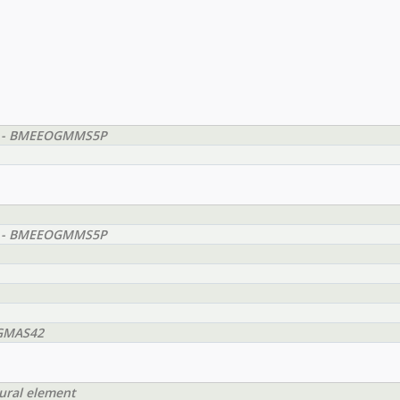
ect - BMEEOGMMS5P
ect - BMEEOGMMS5P
OGMAS42
tural element