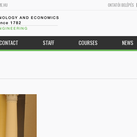
ME.HU
OKTATÓI BELÉPÉS
HNOLOGY AND ECONOMICS
ince 1782
NGINEERING
CONTACT
STAFF
COURSES
NEWS