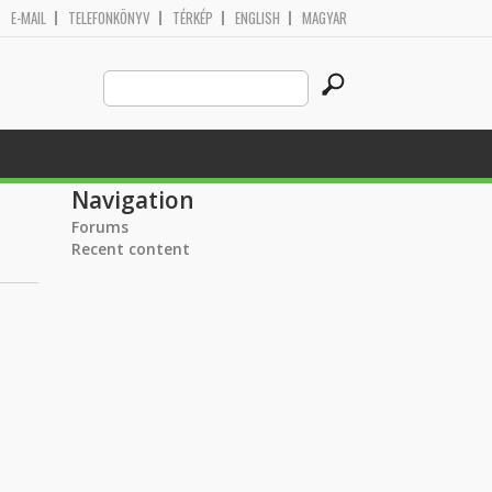
E-MAIL
TELEFONKÖNYV
TÉRKÉP
ENGLISH
MAGYAR
Search
Search form
this
site
Navigation
Forums
Recent content