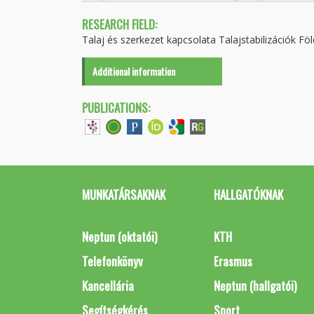
RESEARCH FIELD:
Talaj és szerkezet kapcsolata Talajstabilizációk 
Additional information
PUBLICATIONS:
MUNKATÁRSAKNAK
HALLGATÓKNAK
Neptun (oktatói)
KTH
Telefonkönyv
Erasmus
Kancellária
Neptun (hallgatói)
Segítségkérés
Sport