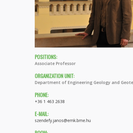
POSITIONS:
Associate Professor
ORGANIZATION UNIT:
Department of Engineering Geology and Geote
PHONE:
+36 1 463 2638
E-MAIL:
szendefy.janos@emk.bme.hu
ROOM: