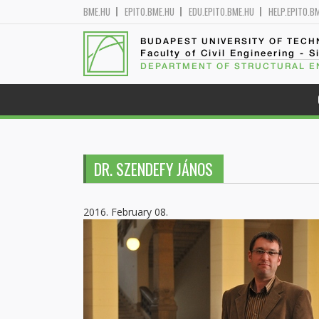
BME.HU
EPITO.BME.HU
EDU.EPITO.BME.HU
HELP.EPITO.B
BUDAPEST UNIVERSITY OF TEC
Faculty of Civil Engineering - S
DEPARTMENT OF STRUCTURAL E
DR. SZENDEFY JÁNOS
2016. February 08.