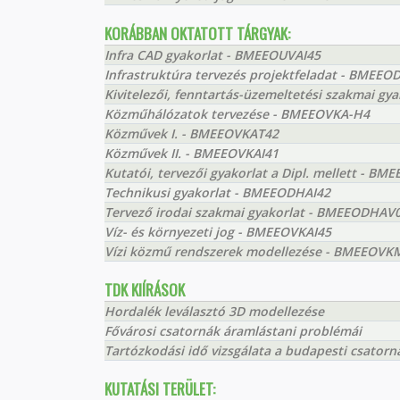
KORÁBBAN OKTATOTT TÁRGYAK:
Infra CAD gyakorlat - BMEEOUVAI45
Infrastruktúra tervezés projektfeladat - BMEEO
Kivitelezői, fenntartás-üzemeltetési szakmai g
Közműhálózatok tervezése - BMEEOVKA-H4
Közművek I. - BMEEOVKAT42
Közművek II. - BMEEOVKAI41
Kutatói, tervezői gyakorlat a Dipl. mellett - 
Technikusi gyakorlat - BMEEODHAI42
Tervező irodai szakmai gyakorlat - BMEEODHAV
Víz- és környezeti jog - BMEEOVKAI45
Vízi közmű rendszerek modellezése - BMEEOVK
TDK KIÍRÁSOK
Hordalék leválasztó 3D modellezése
Fővárosi csatornák áramlástani problémái
Tartózkodási idő vizsgálata a budapesti csator
KUTATÁSI TERÜLET: