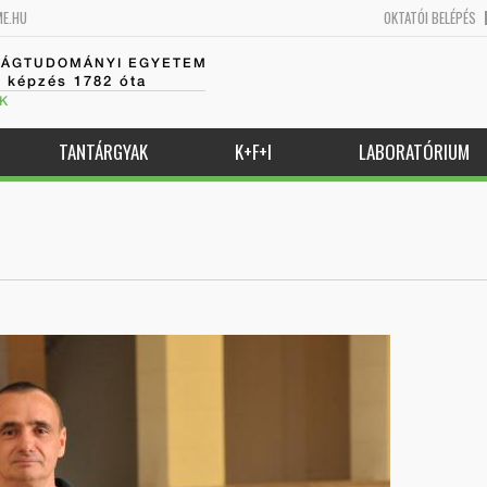
ME.HU
OKTATÓI BELÉPÉS
SÁGTUDOMÁNYI EGYETEM
k képzés 1782 óta
K
TANTÁRGYAK
K+F+I
LABORATÓRIUM