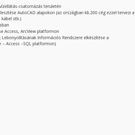
ízellátás-csatornázás területén
esztése AutoCAD alapokon (az országban kb.200 cég ezzel tervezi a
kábel stb.)
ásban
ése Access, ArcView platformon
k Lebonyolításának Információs Rendszere elkészítése a
e – Access –SQL platformon)