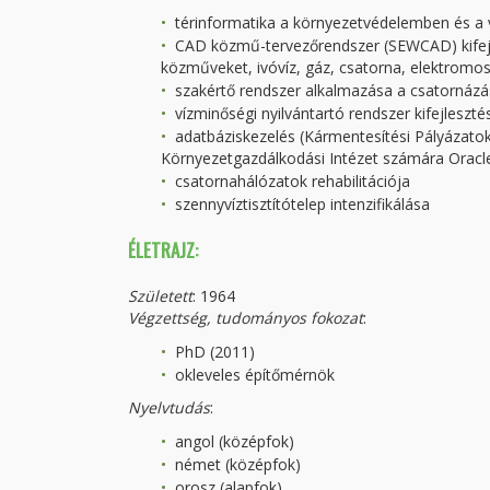
térinformatika a környezetvédelemben és a v
CAD közmű-tervezőrendszer (SEWCAD) kifejl
közműveket, ivóvíz, gáz, csatorna, elektromos 
szakértő rendszer alkalmazása a csatornáz
vízminőségi nyilvántartó rendszer kifejleszt
adatbáziskezelés (Kármentesítési Pályázato
Környezetgazdálkodási Intézet számára Oracl
csatornahálózatok rehabilitációja
szennyvíztisztítótelep intenzifikálása
ÉLETRAJZ:
Született
: 1964
Végzettség, tudományos fokozat
:
PhD (2011)
okleveles építőmérnök
Nyelvtudás
:
angol (középfok)
német (középfok)
orosz (alapfok)