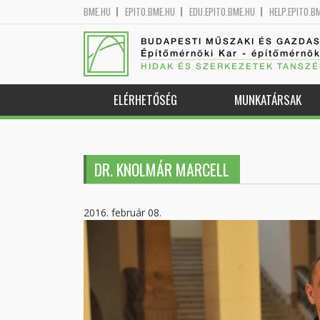
BME.HU
EPITO.BME.HU
EDU.EPITO.BME.HU
HELP.EPITO.B
BUDAPESTI MŰSZAKI ÉS GAZDA
Építőmérnöki Kar - építőmérnö
HIDAK ÉS SZERKEZETEK TANSZÉ
ELÉRHETŐSÉG
MUNKATÁRSAK
DR. KNOLMÁR MARCELL
2016. február 08.