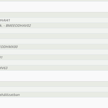
DHAI41
yak. - BMEEODHAV02
BMEEODHMX00
01
MV63
nahálózatban