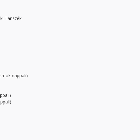
ki Tanszék
érnök nappali)
)
pali)
ppali)