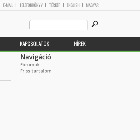
E-MAIL
TELEFONKÖNYV
TÉRKÉP
ENGLISH
MAGYAR
Search
Keresés űrlap
this
site
KAPCSOLATOK
HÍREK
Navigáció
Fórumok
Friss tartalom