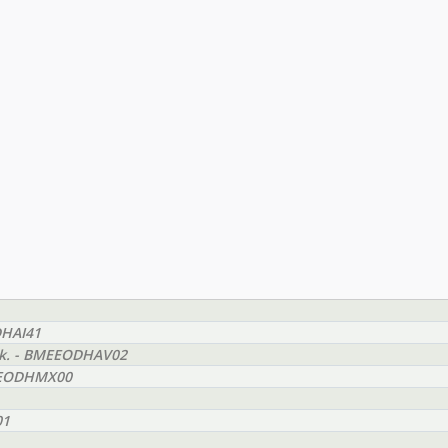
DHAI41
yak. - BMEEODHAV02
BMEEODHMX00
01