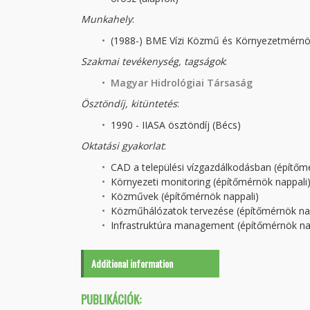
Munkahely
:
(1988-) BME Vízi Közmű és Környezetmérnö
Szakmai tevékenység
, tagságok
:
Magyar Hidrológiai Társaság
Ösztöndíj, kitüntetés
:
1990 - IIASA ösztöndíj (Bécs)
Oktatási gyakorlat
:
CAD a települési vízgazdálkodásban (építőm
Környezeti monitoring (építőmérnök nappali
Közművek (építőmérnök nappali)
Közműhálózatok tervezése (építőmérnök nap
Infrastruktúra management (építőmérnök na
Additional information
PUBLIKÁCIÓK: