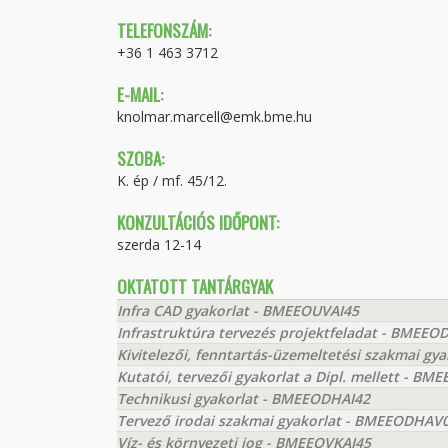
TELEFONSZÁM:
+36 1 463 3712
E-MAIL:
knolmar.marcell@emk.bme.hu
SZOBA:
K. ép / mf. 45/12.
KONZULTÁCIÓS IDŐPONT:
szerda 12-14
OKTATOTT TANTÁRGYAK
Infra CAD gyakorlat - BMEEOUVAI45
Infrastruktúra tervezés projektfeladat - BMEEO
Kivitelezői, fenntartás-üzemeltetési szakmai g
Kutatói, tervezői gyakorlat a Dipl. mellett - 
Technikusi gyakorlat - BMEEODHAI42
Tervező irodai szakmai gyakorlat - BMEEODHAV
Víz- és környezeti jog - BMEEOVKAI45